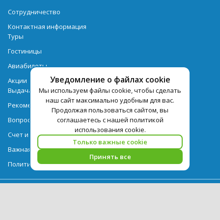
Сотрудничество
Контактная информация
Туры
Гостиницы
Авиабилеты
Уведомление о файлах cookie
Акции
Мы используем файлы cookie, чтобы сделать
Выдача документов
наш сайт максимально удобным для вас.
Рекомендации
Продолжая пользоваться сайтом, вы
соглашаетесь с нашей политикой
Вопрос-ответ
использования cookie.
Счет и оплата
Только важные cookie
Важная информация по турпродукту
Принять все
Политика обработки персональных данных
PEGAS Touristik — ведущий оператор туристических услуг в РФ и
СНГ. © 2026
Использование текстов и фотографий с сайта pegast.ru