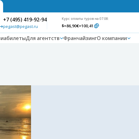
+7 (495) 419-92-94
Курс оплаты туров на 07.08:
$
=86,90
€
=100,41
pegast@pegast.ru
виабилеты
Для агентств
Франчайзинг
О компании