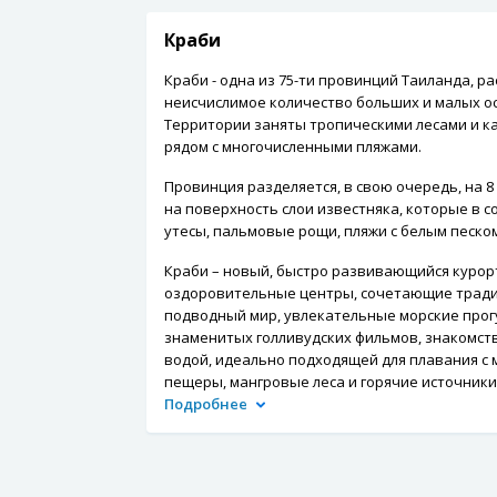
Краби
Краби - одна из 75-ти провинций Таиланда, р
неисчислимое количество больших и малых о
Территории заняты тропическими лесами и ка
рядом с многочисленными пляжами.
Провинция разделяется, в свою очередь, на 8
на поверхность слои известняка, которые в
утесы, пальмовые рощи, пляжи с белым песко
Краби – новый, быстро развивающийся курор
оздоровительные центры, сочетающие традиц
подводный мир, увлекательные морские прог
знаменитых голливудских фильмов, знакомств
водой, идеально подходящей для плавания с 
пещеры, мангровые леса и горячие источники
Подробнее