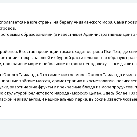
асполагается на юге страны на берегу Андаманского моря. Сама пров
стровов.
рстовыми образованиями (в известняке). Административный центр —
 районов. В состав провинции также входят острова Пхи-Пхи, где с
 сочетании с покрывающей их бурной растительностью образуют ра
м, прозрачное море и небольшие острова неподалеку — все дышит э
т Южного Таиланда. Это самое чистое море Южного Таиланда и чист
ионные тайские массаж, аромотерапию и косметологию, великолеп
улки, экзотические фрукты и прекрасные блюда из морепродуктов,
о с культурой реликтового народа - морских цыган. Здесь более 10
маской и аквалангом, 4 национальных парка, высокие известняков
.