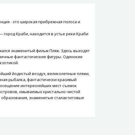
инция - это широкая прибрежная полоса и
 город Краби, находится в устье реки Краби
нимался знаменитый фильм Пляж. Здесь выходят
зличные фантастические фигуры. Одинокие
кзотикой.
ейший йодистый воздух, великолепные пляжи,
ная рыбалка, фантастически красивый
 посещение интереснейших мест съемок
0 островов, омываемых кристально чистой
ые образования, знаменитые сталактитовые