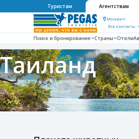
Туристам
Агентствам
Москва
Все контакты
Поиск и бронирование
Страны
Отели
А
Таиланд