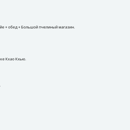
йе + обед + Большой пчелиный магазин.
рке Кхао Кхью.
.