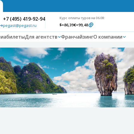
+7 (495) 419-92-94
Курс оплаты туров на 06.08:
$
=86,39
€
=99,48
pegast@pegast.ru
виабилеты
Для агентств
Франчайзинг
О компании