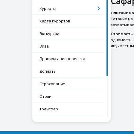
Сафа
Курорты
Описание э
Катание на
Карта курортов
захватываю
Экскурсии
Стоимость 
одноместный
двухместный
Виза
Правила авиаперелета
Доплаты
Страхование
Отели
Трансфер
Проверка срока паспорта