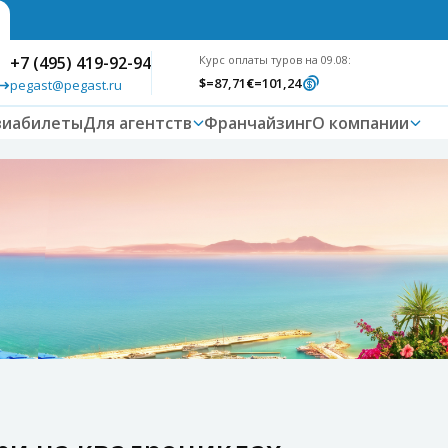
+7 (495) 419-92-94
Курс оплаты туров на 09.08:
$
=87,71
€
=101,24
pegast@pegast.ru
виабилеты
Для агентств
Франчайзинг
О компании