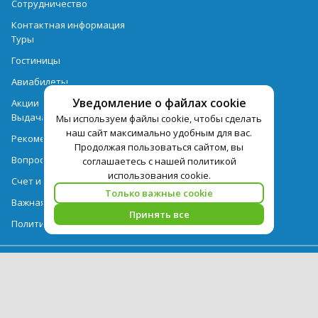
Сотрудничество
Контактная информация
Туры
Гостиницы
Авиабилеты
Уведомление о файлах cookie
Акции
Выдача документов
Мы используем файлы cookie, чтобы сделать
наш сайт максимально удобным для вас.
Рекомендации
Продолжая пользоваться сайтом, вы
Вопрос-ответ
соглашаетесь с нашей политикой
использования cookie.
Счет и оплата
Только важные cookie
Важная информация по турпродукту
Принять все
Политика обработки персональных данных
PEGAS Touristik — ведущий оператор туристических услуг в РФ и
СНГ. © 2026
Использование текстов и фотографий с сайта pegast.ru
допускается только с письменного разрешения компании