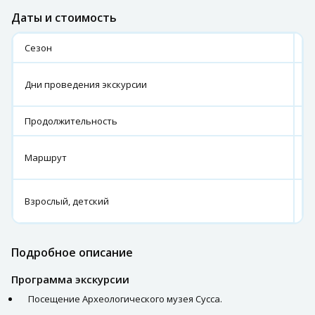
Даты и стоимость
Сезон
2
П
Дни проведения экскурсии
з
Продолжительность
П
г.
Маршрут
С
П
Взрослый, детский
з
Подробное описание
Программа экскурсии
Посещение Археологического музея Сусса.