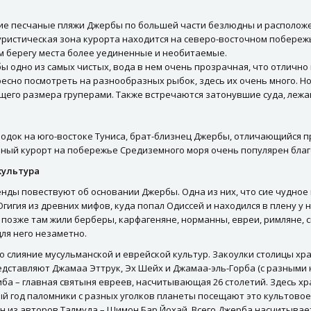
е песчаные пляжи Джербы по большей части безлюдны и расположе
ристическая зона курорта находится на северо-восточном побережь
м берегу места более уединенные и необитаемые.
 одно из самых чистых, вода в нем очень прозрачная, что отлично 
есно посмотреть на разнообразных рыбок, здесь их очень много. Но
его размера груперами. Также встречаются затонувшие суда, лежащ
родок на юго-востоке Туниса, брат-близнец Джербы, отличающийся п
чный курорт на побережье Средиземного моря очень популярен благ
культура
нды повествуют об основании Джербы. Одна из них, что сие чудное 
Огигия из древних мифов, куда попал Одиссей и находился в плену у ни
позже там жили берберы, карфагеняне, норманны, евреи, римляне, с
ля него незаметно.
о слияние мусульманской и еврейской культур. Закоулки столицы хр
дставляют Джамаа Эттрук, Эх Шейх и Джамаа-эль-Горба (с разными 
иба – главная святыня евреев, насчитывающая 26 столетий. Здесь х
й год паломники с разных уголков планеты посещают это культовое
н из авторов Талмуда – Шимон Бар Йохай. Всего Джерба насчитывае