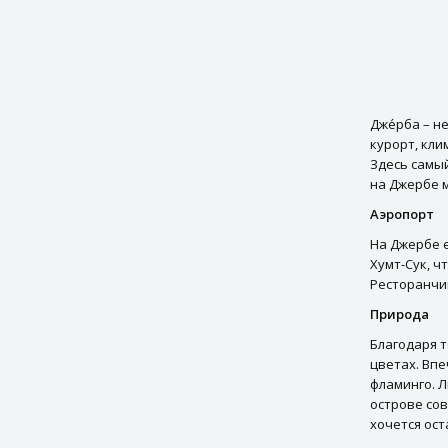
Наличие мест на рейсах
ВИП услуги
Памятка туриста
Дже́рба – н
Талассотерапия
курорт, кли
Здесь самый
на Джербе м
Аэропорт
На Джербе е
Хумт-Сук, ч
Ресторанчи
Природа
Благодаря т
цветах. Вп
фламинго. Л
острове сов
хочется ост