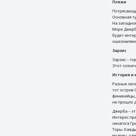
Пляжи
Потрясающи
Основная ту
На западно
Море Джербы
будет интер
ошеломляющ
Зарзис
Зарзис – го
Этот солне
История и 
Разные леге
тот остров 
финикийцы, 
не прошло д
Джерба – эт
Интерес пре
синагога Гр
Торы. Кажды
мудрец, оди