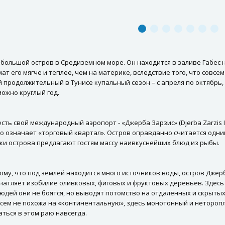
ебольшой остров в Средиземном море. Он находится в заливе Габес 
мат его мягче и теплее, чем на материке, вследствие того, что совс
 продолжительный в Тунисе купальный сезон – с апреля по октябрь,
ожно круглый год.
сть свой международный аэропорт - «Джерба Зарзис» (Djerba Zarzis I
то означает «торговый квартал». Остров оправданно считается одни
ки острова предлагают гостям массу наивкуснейших блюд из рыбы.
ому, что под землей находится много источников воды, остров Джер
ечатляет изобилие оливковых, фиговых и фруктовых деревьев. Зде
юдей они не боятся, но выводят потомство на отдаленных и скрыты
сем не похожа на «континентальную», здесь монотонный и неторопл
аться в этом раю навсегда.