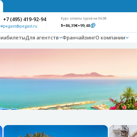
+7 (495) 419-92-94
Курс оплаты туров на 06.08:
$
=86,39
€
=99,48
pegast@pegast.ru
виабилеты
Для агентств
Франчайзинг
О компании