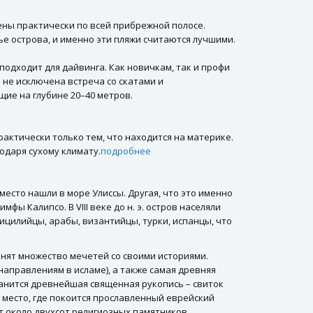
ны практически по всей прибрежной полосе.
е острова, и именно эти пляжи считаются лучшими.
подходит для дайвинга. Как новичкам, так и профи
 не исключена встреча со скатами и
ие на глубине 20–40 метров.
рактически только тем, что находится на материке.
одаря сухому климату.
подробнее
место нашли в море Улиссы. Другая, что это именно
мфы Калипсо. В VIII веке до н. э. остров населяли
ицилийцы, арабы, византийцы, турки, испанцы, что
анят множество мечетей со своими историями.
направлениям в исламе), а также самая древняя
ранится древнейшая священная рукопись – свиток
 место, где покоится прославленный еврейский
т около двухсот религиозных памятников.