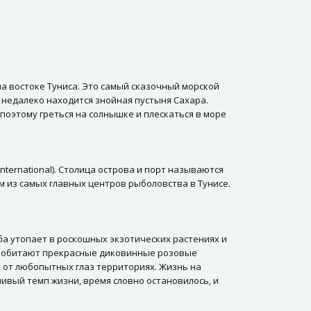
на востоке Туниса. Это самый сказочный морской
ем недалеко находится знойная пустыня Сахара.
 поэтому греться на солнышке и плескаться в море
nternational). Столица острова и порт называются
м из самых главных центров рыболовства в Тунисе.
ба утопает в роскошных экзотических растениях и
сь обитают прекрасные диковинные розовые
х от любопытных глаз территориях. Жизнь на
ивый темп жизни, время словно остановилось, и