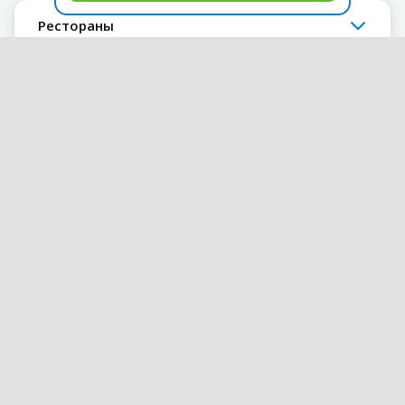
Рестораны
Чаевые
Медицина в Турции
Питание
Турецкая национальная кухня
Напитки
Покупки