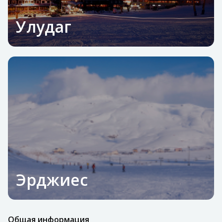
Улудаг
Эрджиес
Общая информация