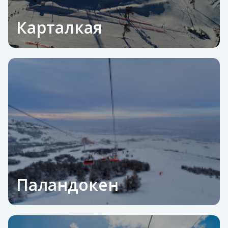
Карталкая
Паландокен