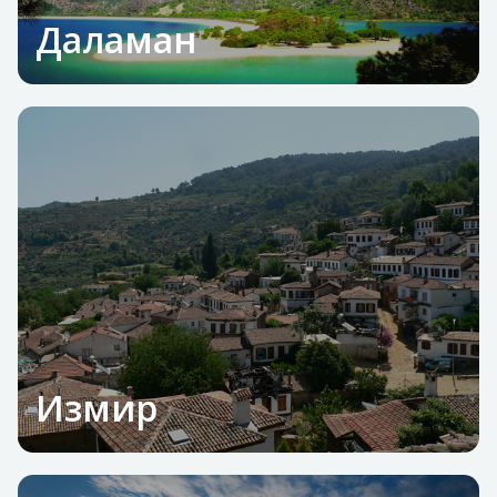
Даламан
Измир