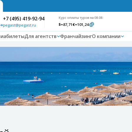
+7 (495) 419-92-94
Курс оплаты туров на 08.08:
$
=87,71
€
=101,24
pegast@pegast.ru
виабилеты
Для агентств
Франчайзинг
О компании