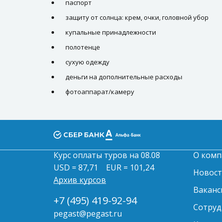
паспорт
защиту от солнца: крем, очки, головной убор
купальные принадлежности
полотенце
сухую одежду
деньги на дополнительные расходы
фотоаппарат/камеру
Курс оплаты туров на 08.08
О комп
USD = 87,71
EUR = 101,24
Новос
Архив курсов
Ваканс
+7 (495) 419-92-94
Сотруд
pegast@pegast.ru