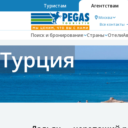
Туристам
Агентствам
Москва
Все контакты
Поиск и бронирование
Страны
Отели
А
Турция