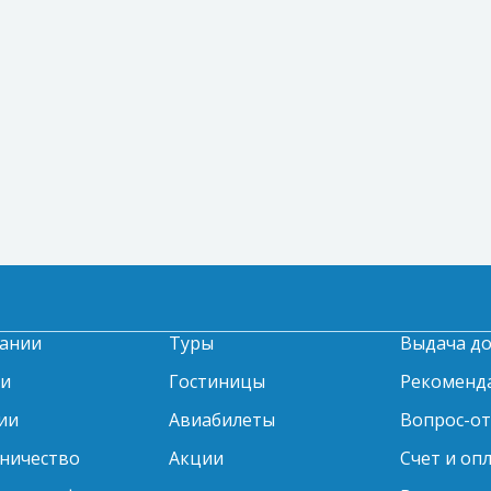
ании
Туры
Выдача д
ти
Гостиницы
Рекоменд
ии
Авиабилеты
Вопрос-о
ничество
Акции
Счет и оп