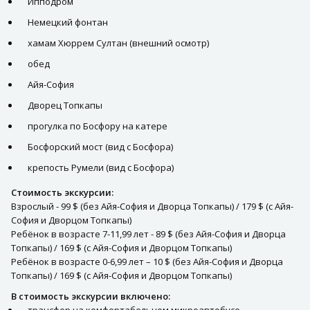
Ипподром
Немецкий фонтан
хамам Хюррем Султан (внешний осмотр)
обед
Айя-София
Дворец Топкапы
прогулка по Босфору на катере
Босфорский мост (вид с Босфора)
крепость Румели (вид с Босфора)
Стоимость экскурсии:
Взрослый - 99 $ (без Айя-София и Дворца Топкапы) / 179 $ (с Айя-
София и Дворцом Топкапы)
Ребёнок в возрасте 7-11,99 лет - 89 $ (без Айя-София и Дворца
Топкапы) / 169 $ (с Айя-София и Дворцом Топкапы)
Ребёнок в возрасте 0-6,99 лет – 10 $ (без Айя-София и Дворца
Топкапы) / 169 $ (с Айя-София и Дворцом Топкапы)
В стоимость экскурсии включено:
трансфер на комфортабельном микроавтобусе