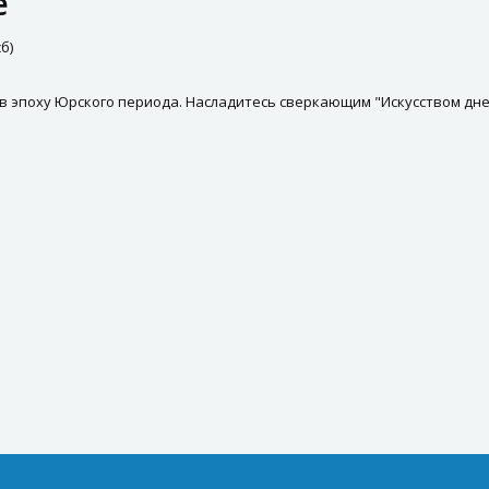
е
б)
 в эпоху Юрского периода. Насладитесь сверкающим "Искусством д