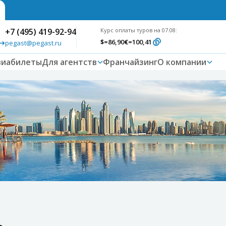
+7 (495) 419-92-94
Курс оплаты туров на 07.08:
$
=86,90
€
=100,41
pegast@pegast.ru
виабилеты
Для агентств
Франчайзинг
О компании