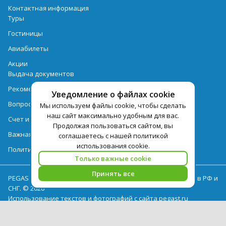
Контактная информация
Туры
Гостиницы
Авиабилеты
Акции
Выдача документов
Рекомендации
Уведомление о файлах cookie
Вопрос-ответ
Мы используем файлы cookie, чтобы сделать
наш сайт максимально удобным для вас.
Счет и оплата
Продолжая пользоваться сайтом, вы
Важная информация по турпродукту
соглашаетесь с нашей политикой
использования cookie.
Политика обработки персональных данных
Только важные cookie
Принять все
PEGAS Touristik — ведущий оператор туристических услуг в РФ и
СНГ. © 2026
Использование текстов и фотографий с сайта pegast.ru
допускается только с письменного разрешения компании
PEGAS Touristik.