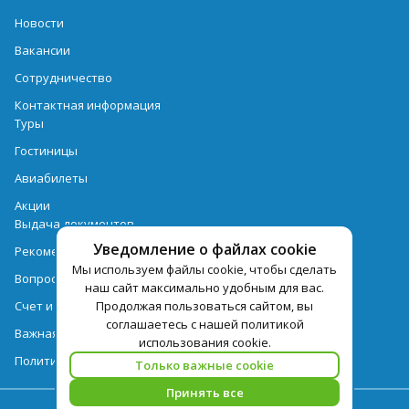
Новости
Вакансии
Сотрудничество
Контактная информация
Туры
Гостиницы
Авиабилеты
Акции
Выдача документов
Уведомление о файлах cookie
Рекомендации
Мы используем файлы cookie, чтобы сделать
Вопрос-ответ
наш сайт максимально удобным для вас.
Счет и оплата
Продолжая пользоваться сайтом, вы
соглашаетесь с нашей политикой
Важная информация по турпродукту
использования cookie.
Политика обработки персональных данных
Только важные cookie
Принять все