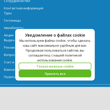
Сотрудничество
Контактная информация
Туры
Гостиницы
Авиабилеты
Уведомление о файлах cookie
Акции
Выдача документов
Мы используем файлы cookie, чтобы сделать
наш сайт максимально удобным для вас.
Рекомендации
Продолжая пользоваться сайтом, вы
Вопрос-ответ
соглашаетесь с нашей политикой
использования cookie.
Счет и оплата
Только важные cookie
Важная информация по турпродукту
Принять все
Политика обработки персональных данных
PEGAS Touristik — ведущий оператор туристических услуг в РФ и
СНГ. © 2026
Использование текстов и фотографий с сайта pegast.ru
допускается только с письменного разрешения компании