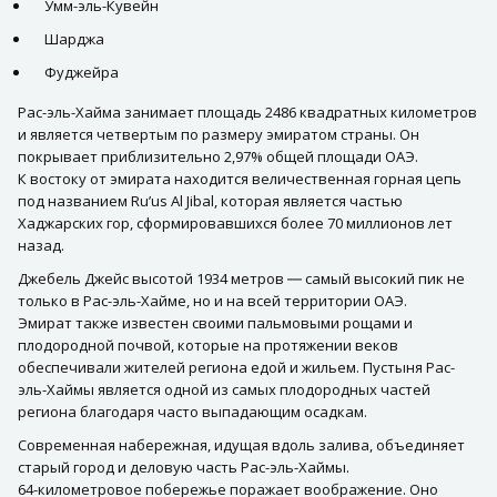
Умм-эль-Кувейн
Шарджа
Фуджейра
Рас-эль-Хайма занимает площадь 2486 квадратных километров
и является четвертым по размеру эмиратом страны. Он
покрывает приблизительно 2,97% общей площади ОАЭ.
К востоку от эмирата находится величественная горная цепь
под названием Ru’us Al Jibal, которая является частью
Хаджарских гор, сформировавшихся более 70 миллионов лет
назад.
Джебель Джейс высотой 1934 метров ― самый высокий пик не
только в Рас-эль-Хайме, но и на всей территории ОАЭ.
Эмират также известен своими пальмовыми рощами и
плодородной почвой, которые на протяжении веков
обеспечивали жителей региона едой и жильем. Пустыня Рас-
эль-Хаймы является одной из самых плодородных частей
региона благодаря часто выпадающим осадкам.
Современная набережная, идущая вдоль залива, объединяет
старый город и деловую часть Рас-эль-Хаймы.
64-километровое побережье поражает воображение. Оно