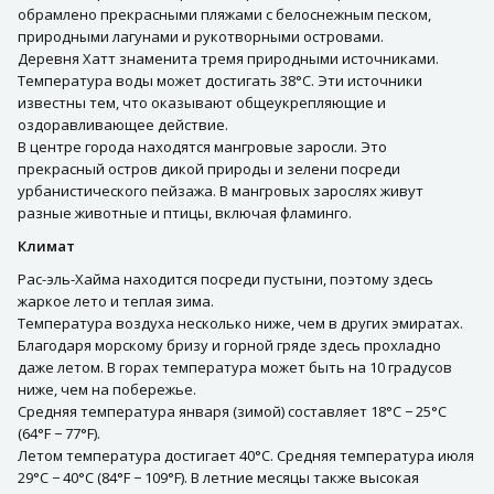
обрамлено прекрасными пляжами с белоснежным песком,
природными лагунами и рукотворными островами.
Деревня Хатт знаменита тремя природными источниками.
Температура воды может достигать 38°C. Эти источники
известны тем, что оказывают общеукрепляющие и
оздоравливающее действие.
В центре города находятся мангровые заросли. Это
прекрасный остров дикой природы и зелени посреди
урбанистического пейзажа. В мангровых зарослях живут
разные животные и птицы, включая фламинго.
Климат
Рас-эль-Хайма находится посреди пустыни, поэтому здесь
жаркое лето и теплая зима.
Температура воздуха несколько ниже, чем в других эмиратах.
Благодаря морскому бризу и горной гряде здесь прохладно
даже летом. В горах температура может быть на 10 градусов
ниже, чем на побережье.
Средняя температура января (зимой) составляет 18°C − 25°C
(64°F − 77°F).
Летом температура достигает 40°C. Средняя температура июля
29°C − 40°C (84°F − 109°F). В летние месяцы также высокая