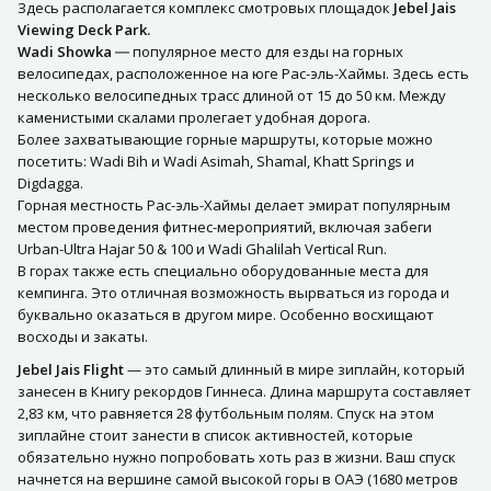
Здесь располагается комплекс смотровых площадок
Jebel Jais
Viewing Deck Park.
Wadi Showka
― популярное место для езды на горных
велосипедах, расположенное на юге Рас-эль-Хаймы. Здесь есть
несколько велосипедных трасс длиной от 15 до 50 км. Между
каменистыми скалами пролегает удобная дорога.
Более захватывающие горные маршруты, которые можно
посетить: Wadi Bih и Wadi Asimah, Shamal, Khatt Springs и
Digdagga.
Горная местность Рас-эль-Хаймы делает эмират популярным
местом проведения фитнес-мероприятий, включая забеги
Urban-Ultra Hajar 50 & 100 и Wadi Ghalilah Vertical Run.
В горах также есть специально оборудованные места для
кемпинга. Это отличная возможность вырваться из города и
буквально оказаться в другом мире. Особенно восхищают
восходы и закаты.
Jebel Jais Flight
— это самый длинный в мире зиплайн, который
занесен в Книгу рекордов Гиннеса. Длина маршрута составляет
2,83 км, что равняется 28 футбольным полям. Спуск на этом
зиплайне стоит занести в список активностей, которые
обязательно нужно попробовать хоть раз в жизни. Ваш спуск
начнется на вершине самой высокой горы в ОАЭ (1680 метров