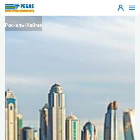
Рас-эль-Хайма