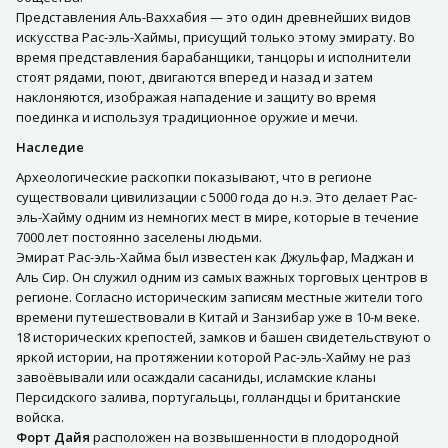
Представления Аль-Ваххабия — это один древнейших видов
искусства Рас-эль-Хаймы, присущий только этому эмирату. Во
время представления барабанщики, танцоры и исполнители
стоят рядами, поют, двигаются вперед и назад и затем
наклоняются, изображая нападение и защиту во время
поединка и используя традиционное оружие и мечи.
Наследие
Археологические раскопки показывают, что в регионе
существовали цивилизации с 5000 года до н.э. Это делает Рас-
эль-Хайму одним из немногих мест в мире, которые в течение
7000 лет постоянно заселены людьми.
Эмират Рас-эль-Хайма был известен как Джульфар, Маджан и
Аль Сир. Он служил одним из самых важных торговых центров в
регионе. Согласно историческим записям местные жители того
времени путешествовали в Китай и Занзибар уже в 10-м веке.
18 исторических крепостей, замков и башен свидетельствуют о
яркой истории, на протяжении которой Рас-эль-Хайму не раз
завоёвывали или осаждали сасаниды, исламские кланы
Персидского залива, португальцы, голландцы и британские
войска.
Форт Дайя
расположен на возвышенности в плодородной