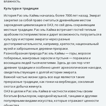
влажность.
Культура и традиции
История Рас-эль-Хаймы началась более 7000 лет назад. Эмират
закрепил за собой право считаться древнейшим местом
зарождения цивилизации в ОАЭ, по сей день сохраняющим
местные традиции. Рас-эль-Хайма встречает гостей теплым
арабским гостеприимством и дарит возможность погрузиться в
культуру и историю эмирата через разные
достопримечательности, например, крепости, национальный
музей и заброшенные деревни-призраки.
Разнообразная природа Рас-эль-Хаймы ― горы, морское
побережье, мангровые заросли и пустыня ― поражала и
восхищала людей тысячелетиями. Здесь до сих пор чтят
древние традиции и особенно ценят археологические находки,
свидетельствующие о долгой истории эмирата.
Важной частью жизни здесь все еще являются такие
прекрасные традиции, как гонки на верблюдах, соколиная
охота и добыча жемчуга.
ОАЭ в целом и Рас-эль-Хайма в частности известны своим
богатым фольклором, народной музыкой, танцами и другими
популярными видами искусства, которые отражают ценности
общества.