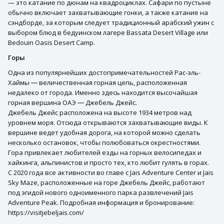
— это катание по дюнам на квадроциклах. Сафари по пустыне
обычно включает захватывающие гонки, а также катание на
сэндборде, за которым следует традиционный арабский ужин с
выбором блюд в бедуинском лагере Bassata Desert Village или
Bedouin Oasis Desert Camp.
Горы
Одна из популярнейших достопримечательностей Рас-эль-
Хаймы ― величественная горная цепь, расположенная
недалеко от города. Именно здесь находится высочайшая
горная вершина ОАЭ ― Джебель Джейс.
Джебель Джейс расположена на высоте 1934 метров над
уровнем моря. Отсюда открываются захватывающие виды. К
вершине ведет удобная дорога, на которой можно сделать
несколько остановок, чтобы полюбоваться окрестностями.
Гора привлекает любителей езды на горных велосипедах и
хайкинга, альпинистов и просто тех, кто любит гулять в горах.
С 2020 года все активности во главе с Jais Adventure Center и Jais
Sky Maze, расположенные на горе Джебель Джейс, работают
под эгидой нового одноименного парка развлечений Jais
Adventure Peak. Подробная информация и бронирование:
https://visitjebeljais.com/