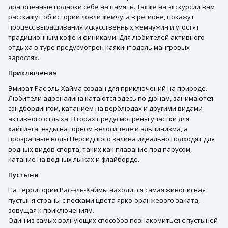
драгоценные подарки себе на память. Также на экскурсии вам
расскажут об истории ловли жемчуга в регионе, покажут
процесс выращивания искусственных жемчужин и угостят
традиционным кофе и финиками. Для любителей активного
отдыха в туре предусмотрен каякинг вдоль мангровых
зарослях.
Приключения
Эмират Рас-эль-Хайма создан для приключений на природе.
Любители адреналина катаются здесь по дюнам, занимаются
сэндбордингом, катанием на верблюдах и другими видами
активного отдыха. В горах предусмотрены участки для
хайкинга, езды на горном велосипеде и альпинизма, а
прозрачные воды Персидского залива идеально подходят для
водных видов спорта, таких как плавание под парусом,
катание на водных лыжах и флайборде.
Пустыня
На территории Рас-эль-Хаймы находится самая живописная
пустыня страны с песками цвета ярко-оранжевого заката,
зовущая к приключениям.
Один из самых волнующих способов познакомиться с пустыней