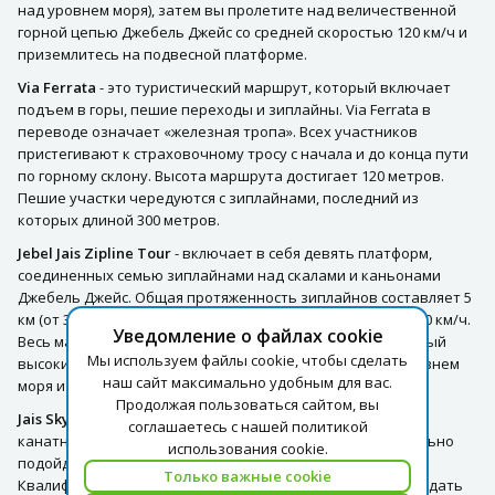
над уровнем моря), затем вы пролетите над величественной
горной цепью Джебель Джейс со средней скоростью 120 км/ч и
приземлитесь на подвесной платформе.
Via Ferrata
- это туристический маршрут, который включает
подъем в горы, пешие переходы и зиплайны. Via Ferrata в
переводе означает «железная тропа». Всех участников
пристегивают к страховочному тросу с начала и до конца пути
по горному склону. Высота маршрута достигает 120 метров.
Пешие участки чередуются с зиплайнами, последний из
которых длиной 300 метров.
Jebel Jais Zipline Tour
- включает в себя девять платформ,
соединенных семью зиплайнами над скалами и каньонами
Джебель Джейс. Общая протяженность зиплайнов составляет 5
км (от 337 м до 1 км в длину), скорость полета достигает 60 км/ч.
Уведомление о файлах cookie
Весь маршрут проходит по воздуху, а завершает его самый
Мы используем файлы cookie, чтобы сделать
высокий подвесной мост в ОАЭ на высоте 1250 м над уровнем
наш сайт максимально удобным для вас.
моря и 300 м над землей.
Продолжая пользоваться сайтом, вы
Jais Sky Maze
- новый аттракцион с рядом препятствий,
соглашаетесь с нашей политикой
канатных дорог и подвесных мостов. Развлечение идеально
использования cookie.
подойдет для групп до 15 человек и займет час.
Только важные cookie
Квалифицированная команда Toro Verde будет сопровождать