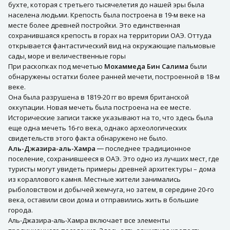
бухте, которая с третьего тысячелетия до нашей эры была
населена людьми. Крепость была построена в 19-м веке на
месте более древней постройки. Это единственная
сохранившаяся крепость в горах на территории ОАЭ. Оттуда
открывается фантастический вид на окружающие пальмовые
сады, море и величественные горы
При раскопках под мечетью
Мохаммеда Бин Салима
были
обнаружены остатки более ранней мечети, построенной в 18-м
веке.
Она была разрушена в 1819-20 гг во время британской
оккупации. Новая мечеть была построена на ее месте.
Исторические записи также указывают на то, что здесь была
еще одна мечеть 16-го века, однако археологических
свидетельств этого факта обнаружено не было.
Аль-Джазира-аль-Хамра
― последнее традиционное
поселение, сохранившееся в ОАЭ. Это одно из лучших мест, где
туристы могут увидеть примеры древней архитектуры – дома
из кораллового камня. Местные жители занимались
рыболовством и добычей жемчуга, но затем, в середине 20-го
века, оставили свои дома и отправились жить в большие
города.
Аль-Джазира-аль-Хамра включает все элементы