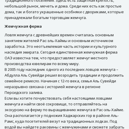
традиционного поселения. Здесь есть защитная крепость,
небольшой рынок, мечеть и дома. Среди них есть как простые
дома, так и богато украшенные особняки с двориками, которые
принадлежали богатым торговцам жемчуга.
Жемчужная ферма
Ловля жемчуга с древнейших времен считалась основным
занятием жителей Рас-эль-Хаймы и основным источником
заработка. Это неотъемлемая часть истории и культурного
наследия эмирата. Сегодня единственная жемчужная ферма
ОАЭ известна тем, что предоставляет жемчуг местного
производства ювелирам по всему миру.
В 2005 году наследник одного из последних ловцов жемчуга –
Абдулла Аль Сувейди решил возродить традиции и продолжить
семейное ремесло. Начиная с 12-го века, семья Аль Сувейди
неразрывно связана с историей жемчуга в регионе
Персидского залива.
Если вы хотите почувствовать себя настоящими ловцами
жемчуга и найти своё сокровище, то отправляйтесь на
экскурсию на ферму по выращиванию жемчуга в Рас-эль-Хайме.
Она располагается у подножия Хаджарских гор в районе Аль-
Рамс, куда посетителей везут на традиционных лодках. Под
водой вы найдете раковины с жемчужинами и сможете забрать