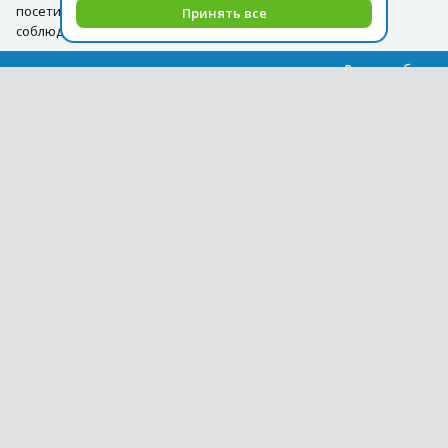
посетителей на протяжении всего пути и обеспечит
Принять все
соблюдение самых высоких стандартов безопасности.
Все способы
оплаты
Курс оплаты туров на 09.08
USD = 87,71
EUR = 101,24
Архив курсов
+7 (495) 419-92-94
pegast@pegast.ru
О компании
Новости
Вакансии
Сотрудничество
Контактная информация