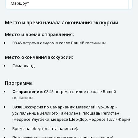
Маршрут
С
Место и время начала / окончания экскурсии
Место и время отправления:
08:45 встреча с гидом в холле Вашей гостиницы.
Место окончания экскурсии:
Самарканд
Программа
Отправление:
08:45 встреча с гидом в холле Вашей
гостиницы.
09:00
Экскурсия по Самарканду: мавзолей Гур-Эмир -
усыпальница Великого Тамерлана; площадь Регистан
(медресе Улугбека, медресе Шер-Дор, медресе Тилля-Кари).
Время на обед (оплата на месте).
Продолжение экскурсии по городу: архитектурный