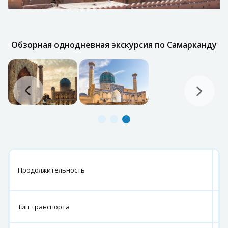
Обзорная однодневная экскурсия по Самарканду
5
Продолжительность
6
ч
К
Тип транспорта
а