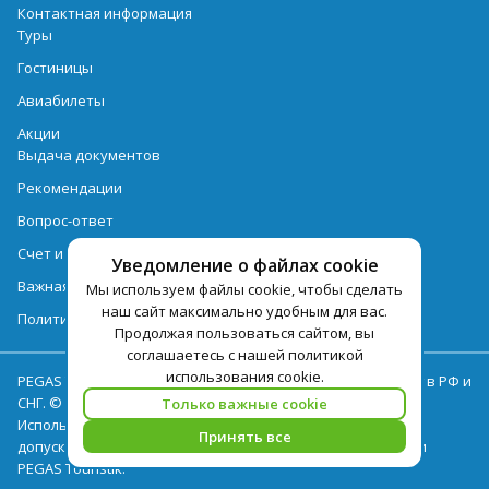
Контактная информация
Туры
Гостиницы
Авиабилеты
Акции
Выдача документов
Рекомендации
Вопрос-ответ
Счет и оплата
Уведомление о файлах cookie
Важная информация по турпродукту
Мы используем файлы cookie, чтобы сделать
наш сайт максимально удобным для вас.
Политика обработки персональных данных
Продолжая пользоваться сайтом, вы
соглашаетесь с нашей политикой
использования cookie.
PEGAS Touristik — ведущий оператор туристических услуг в РФ и
СНГ. © 2026
Только важные cookie
Использование текстов и фотографий с сайта pegast.ru
Принять все
допускается только с письменного разрешения компании
PEGAS Touristik.