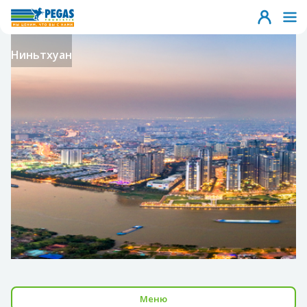
Ниньтхуан
Меню