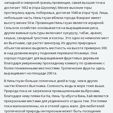
западной и северной границ провинции, самая высшая точка
достигает 1652 м (гора Шуонгму). Менее высокие горы
протянулись вдоль побережья, достигая 1040 м (гора Чуа). Лишь
небольшая часть Ниньтхуан вблизи города Фанранг имеет
высоту менее 50 м. Провинция Ниньтхуан является аграрной.
Сельское хозяйство основывается на выращивании риса,
другие важные культуры включают кукурузу, табак, арахис,
кешью, сахарный тростник и кокосы. Это одно из немногих мест
во Вьетнаме, где растет виноград. Из других природных
объектов можно выделить местность на высоте примерно 300
м над уровнем моря у подножия перевала Нгоанмук. Она
хорошо подходит для выращивания фруктовых деревьев
благодаря умеренному прохладному климату по сравнению с
более пониженными местностями. Тропические фрукты здесь
выращивают на площади 200 га.
В Ниньтхуан больше солнечных дней в году, чем в других
частях Южного Вьетнама. Соленость воды в море тоже выше.
Природа пока не загрязнена промышленными выбросами,
благодаря чему пляжи Ка На, Нинь Чу ибухта Винь Хай являются
прекрасными местами для уединенного отдыха тем. Эти пляжи
пока малонаселенны, но и отелей здесь мало. Для любителей
тропической природы интересным может быть посещение