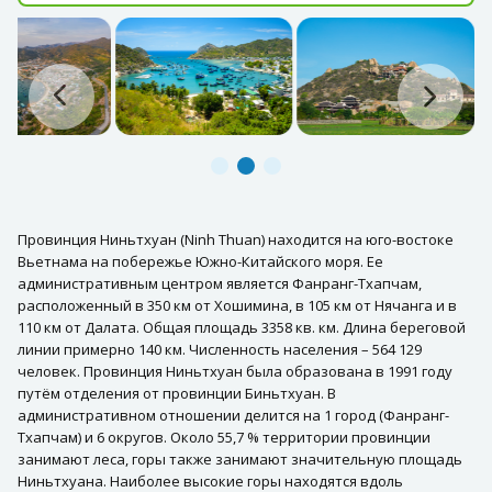
Провинция Ниньтхуан (Ninh Thuan) находится на юго-востоке
Вьетнама на побережье Южно-Китайского моря. Ее
административным центром является Фанранг-Тхапчам,
расположенный в 350 км от Хошимина, в 105 км от Нячанга и в
110 км от Далата. Общая площадь 3358 кв. км. Длина береговой
линии примерно 140 км. Численность населения – 564 129
человек. Провинция Ниньтхуан была образована в 1991 году
путём отделения от провинции Биньтхуан. В
административном отношении делится на 1 город (Фанранг-
Тхапчам) и 6 округов. Около 55,7 % территории провинции
занимают леса, горы также занимают значительную площадь
Ниньтхуана. Наиболее высокие горы находятся вдоль