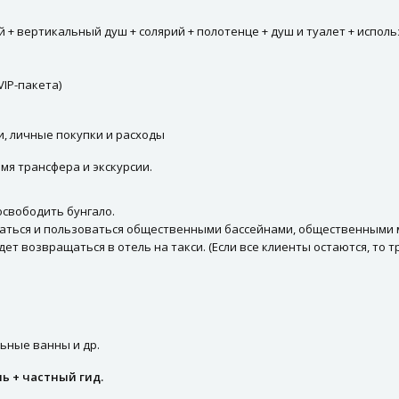
й + вертикальный душ + солярий + полотенце + душ и туалет + испол
VIP-пакета)
, личные покупки и расходы
мя трансфера и экскурсии.
освободить бунгало.
т остаться и пользоваться общественными бассейнами, общественным
дет возвращаться в отель на такси. (Если все клиенты остаются, то 
ьные ванны и др.
ь + частный гид.