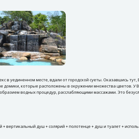
екс в уединенном месте, вдали от городской суеты. Оказавшись тут,
е домики, которые расположены в окружении множества цветов. У 
ообразием водных процедур, расслабляющими массажами. Это безусл
й + вертикальный душ + солярий + полотенце + душ и туалет + испол