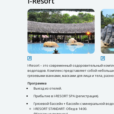
I-Resort
I-Resort – это современный оздоровительный компл
водопадов. Комплекс представляет собой небольши
грязевыми ваннами, масками для лица и тела, разн
Программа
Выезд из отелей.
Прибытие в I-RESORT SPA (регистрация).
Грязевой бассейн + бассейн с минеральной водо
I-RESORT STANDART: Обед в 14:00.
(Массаж не включен)