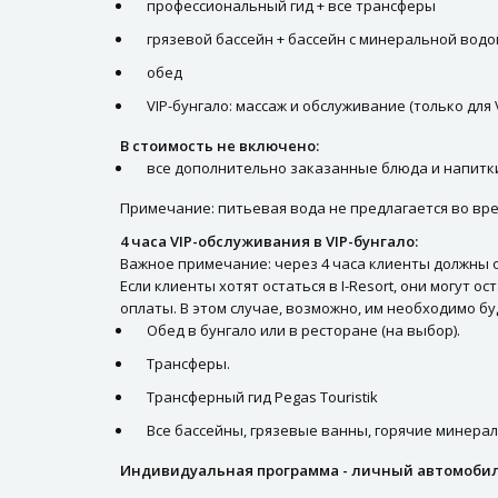
профессиональный гид + все трансферы
грязевой бассейн + бассейн с минеральной водо
обед
VIP-бунгало: массаж и обслуживание (только для 
В стоимость не включено:
все дополнительно заказанные блюда и напитки
Примечание: питьевая вода не предлагается во вре
4 часа VIP-обслуживания в VIP-бунгало:
Важное примечание: через 4 часа клиенты должны 
Если клиенты хотят остаться в I-Resort, они могу
оплаты. В этом случае, возможно, им необходимо бу
Обед в бунгало или в ресторане (на выбор).
Трансферы.
Трансферный гид Pegas Touristik
Все бассейны, грязевые ванны, горячие минерал
Индивидуальная программа - личный автомобил