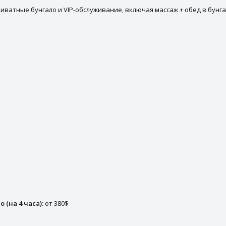
 приватные бунгало и VIP-обслуживание, включая массаж + обед в бунга
(на 4 часа):
от 380$