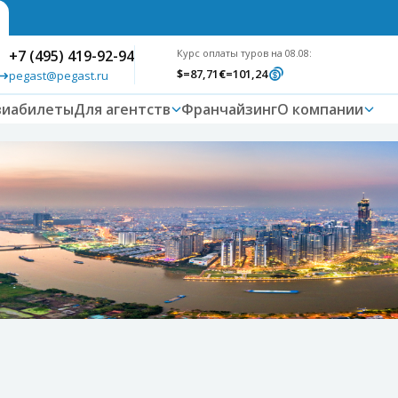
+7 (495) 419-92-94
Курс оплаты туров на 08.08:
$
=87,71
€
=101,24
pegast@pegast.ru
виабилеты
Для агентств
Франчайзинг
О компании