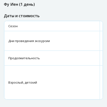
Фу Иен (1 день)
Даты и стоимость
Сезон
2
В
Дни проведения экскурсии
ч
в
1
Продолжительность
д
Н
61
5
Взрослый, детский
К
55
4