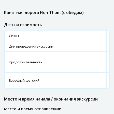
Канатная дорога Hon Thom (с обедом)
Даты и стоимость
Сезон
2
Дни проведения экскурсии
с
О
Продолжительность
11
ч
7
Взрослый, детский
6
Место и время начала / окончания экскурсии
Место и время отправления: