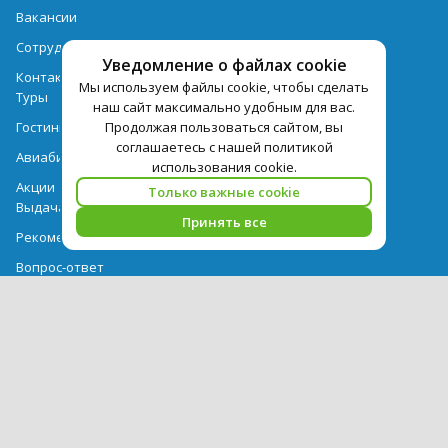
Вакансии
Сотрудничество
Уведомление о файлах cookie
Контактная информация
Мы используем файлы cookie, чтобы сделать
Туры
наш сайт максимально удобным для вас.
Продолжая пользоваться сайтом, вы
Гостиницы
соглашаетесь с нашей политикой
Авиабилеты
использования cookie.
Акции
Только важные cookie
Выдача документов
Принять все
Рекомендации
Вопрос-ответ
Счет и оплата
Важная информация по турпродукту
Политика обработки персональных данных
PEGAS Touristik — ведущий оператор туристических услуг в РФ и
СНГ. © 2026