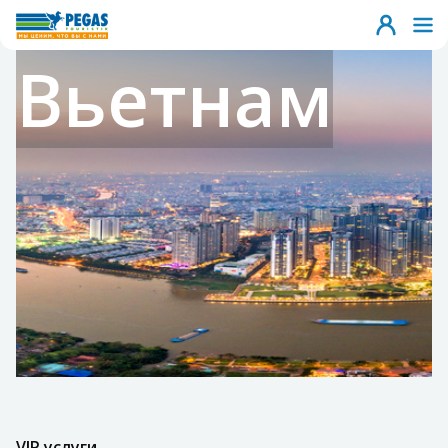
Вьетнам
VIP услуги