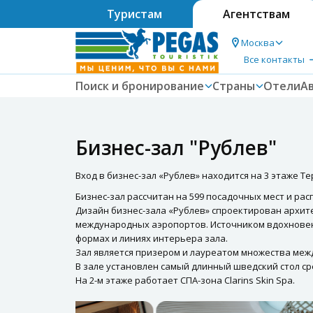
Туристам
Агентствам
Москва
Все контакты
Поиск и бронирование
Страны
Отели
А
Бизнес-зал "Рублев"
Вход в бизнес-зал «Рублев» находится на 3 этаже Те
Бизнес-зал рассчитан на 599 посадочных мест и ра
Дизайн бизнес-зала «Рублев» спроектирован архит
международных аэропортов. Источником вдохновен
формах и линиях интерьера зала.
Зал является призером и лауреатом множества меж
В зале установлен самый длинный шведский стол ср
На 2-м этаже работает СПА-зона Clarins Skin Spa.