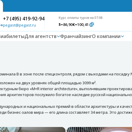
+7 (495) 419-92-94
Курс оплаты туров на 07.08:
$
=86,90
€
=100,41
pegast@pegast.ru
виабилеты
Для агентств
Франчайзинг
О компании
рминала В в зоне после спецконтроля, рядом с выходами на посадку №
сположен на двух уровнях общей площадью 3099 м².
ектурным бюро «M+R interior architecture», выполнявшим проектиро
ия архитекторов послужило богатое наследие русской национально
дународных и национальных премий в области архитектуры и качес
еди бизнес-залов мира — его длина составляет 34 метра. Это достиж