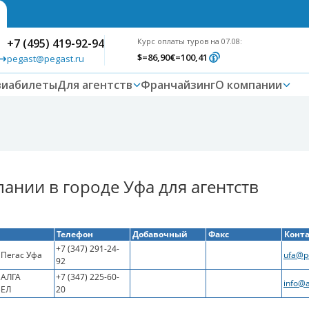
+7 (495) 419-92-94
Курс оплаты туров на 07.08:
$
=86,90
€
=100,41
pegast@pegast.ru
виабилеты
Для агентств
Франчайзинг
О компании