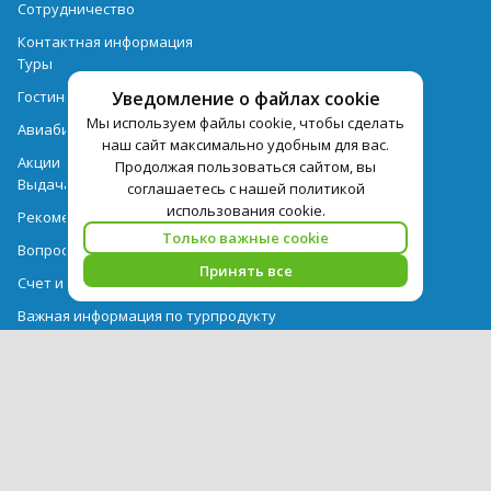
Сотрудничество
Контактная информация
Туры
Уведомление о файлах cookie
Гостиницы
Мы используем файлы cookie, чтобы сделать
Авиабилеты
наш сайт максимально удобным для вас.
Акции
Продолжая пользоваться сайтом, вы
Выдача документов
соглашаетесь с нашей политикой
использования cookie.
Рекомендации
Только важные cookie
Вопрос-ответ
Принять все
Счет и оплата
Важная информация по турпродукту
Политика обработки персональных данных
PEGAS Touristik — ведущий оператор туристических услуг в РФ и
СНГ. © 2026
Использование текстов и фотографий с сайта pegast.ru
допускается только с письменного разрешения компании