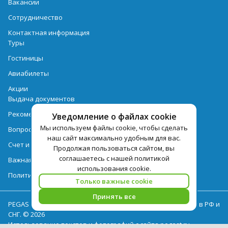
Вакансии
Сотрудничество
Контактная информация
Туры
Гостиницы
Авиабилеты
Акции
Выдача документов
Рекомендации
Уведомление о файлах cookie
Мы используем файлы cookie, чтобы сделать
Вопрос-ответ
наш сайт максимально удобным для вас.
Счет и оплата
Продолжая пользоваться сайтом, вы
соглашаетесь с нашей политикой
Важная информация по турпродукту
использования cookie.
Политика обработки персональных данных
Только важные cookie
Принять все
PEGAS Touristik — ведущий оператор туристических услуг в РФ и
СНГ. © 2026
Использование текстов и фотографий с сайта pegast.ru