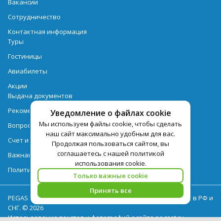
Вакансии
Сотрудничество
Контактная информация
Туры
Гостиницы
Авиабилеты
Акции
Выдача документов
Рекомендации
Уведомление о файлах cookie
Мы используем файлы cookie, чтобы сделать
Вопрос-ответ
наш сайт максимально удобным для вас.
Счет и оплата
Продолжая пользоваться сайтом, вы
соглашаетесь с нашей политикой
Важная информация по турпродукту
использования cookie.
Политика обработки персональных данных
Только важные cookie
Принять все
PEGAS Touristik — ведущий оператор туристических услуг в РФ и
СНГ. © 2026
Использование текстов и фотографий с сайта pegast.ru