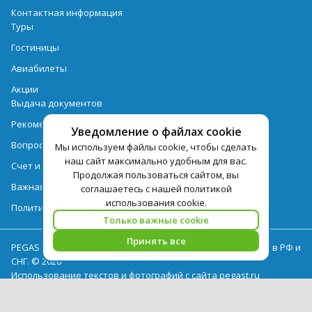
Контактная информация
Туры
Гостиницы
Авиабилеты
Акции
Выдача документов
Рекомендации
Уведомление о файлах cookie
Вопрос-ответ
Мы используем файлы cookie, чтобы сделать
наш сайт максимально удобным для вас.
Счет и оплата
Продолжая пользоваться сайтом, вы
Важная информация по турпродукту
соглашаетесь с нашей политикой
использования cookie.
Политика обработки персональных данных
Только важные cookie
Принять все
PEGAS Touristik — ведущий оператор туристических услуг в РФ и
СНГ. © 2026
Использование текстов и фотографий с сайта pegast.ru
допускается только с письменного разрешения компании
PEGAS Touristik.