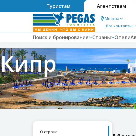
Туристам
Агентствам
Москва
Все контакты
Поиск и бронирование
Страны
Отели
А
Кипр
О стране