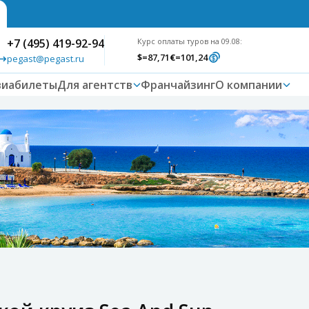
+7 (495) 419-92-94
Курс оплаты туров на 09.08:
$
=87,71
€
=101,24
pegast@pegast.ru
виабилеты
Для агентств
Франчайзинг
О компании