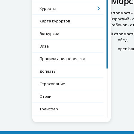
Морск
Курорты
Стоимость 
Взрослый - о
Карта курортов
Ребёнок - от
Экскурсии
В стоимост
обед
Виза
open ba
Правила авиаперелета
Доплаты
Страхование
Отели
Трансфер
Проверка срока паспорта