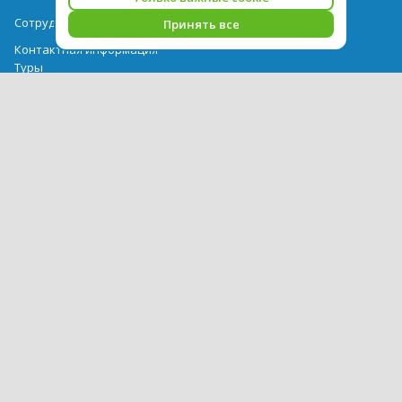
Сотрудничество
Принять все
Контактная информация
Туры
Гостиницы
Авиабилеты
Акции
Выдача документов
Рекомендации
Вопрос-ответ
Счет и оплата
Важная информация по турпродукту
Политика обработки персональных данных
PEGAS Touristik — ведущий оператор туристических услуг в РФ и
СНГ. © 2026
Использование текстов и фотографий с сайта pegast.ru