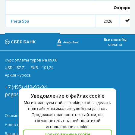
Оздоровл
Theta Spa
2026
Все способы
оплаты
Курс оплаты туров на 09.08
USD = 87,71
EUR = 101,24
Архив курсов
+7 (495) 419-92-94
pegast@pegast.ru
Уведомление о файлах cookie
Мы используем файлы cookie, чтобы сделать
наш сайт максимально удобным для вас.
Продолжая пользоваться сайтом, вы
О компании
соглашаетесь с нашей политикой
Новости
использования cookie.
Вакансии
Только важные cookie