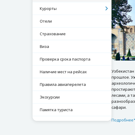
Курорты
Отели
Страхование
Виза
Проверка срока паспорта
Узбекистан 
Наличие мест на рейсах
прошлое. Уж
археологич
Правила авиаперелета
простираютс
лесами, а т
Экскурсии
разнообраз
сафари.
Памятка туриста
Подробнее