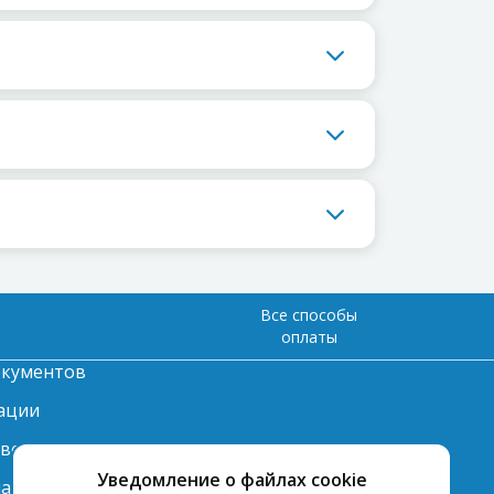
Все способы
оплаты
окументов
ации
твет
Уведомление о файлах cookie
лата