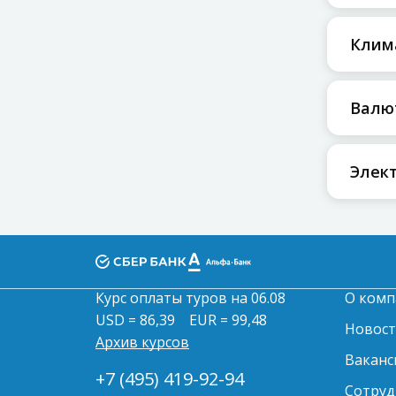
Клим
Валю
Элек
Курс оплаты туров на 06.08
О комп
USD = 86,39
EUR = 99,48
Новос
Архив курсов
Ваканс
+7 (495) 419-92-94
Сотруд