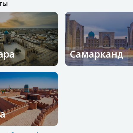
ты
ара
Самарканд
а