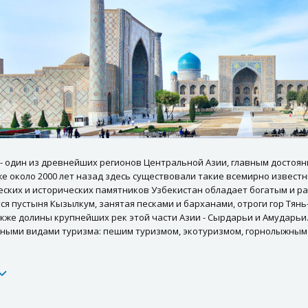
- один из древнейших регионов Центральной Азии, главным достоян
е около 2000 лет назад здесь существовали такие всемирно известн
еских и исторических памятников Узбекистан обладает богатым и 
я пустыня Кызылкум, занятая песками и барханами, отроги гор Тян
акже долины крупнейших рек этой части Азии - Сырдарьи и Амударь
ными видами туризма: пешим туризмом, экотуризмом, горнолыжным 