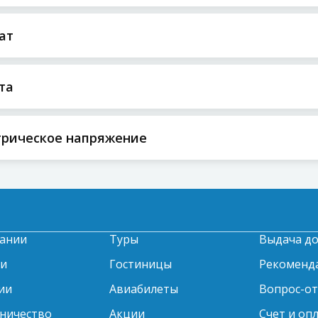
ат
та
трическое напряжение
ании
Туры
Выдача д
ти
Гостиницы
Рекоменд
ии
Авиабилеты
Вопрос-о
ничество
Акции
Счет и оп