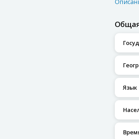
Описан
Общая
Госуд
Геог
Язык 
Насе
Врем