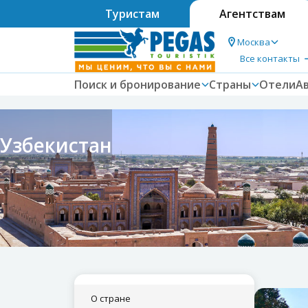
Туристам
Агентствам
Москва
Все контакты
Поиск и бронирование
Страны
Отели
А
Узбекистан
О стране