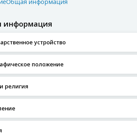
ие
Общая информация
 информация
арственное устройство
рафическое положение
и религия
ление
я