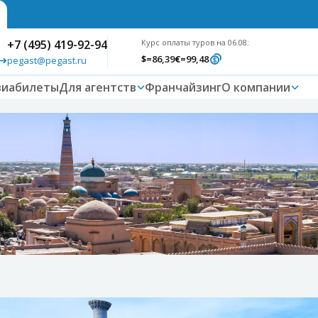
+7 (495) 419-92-94
Курс оплаты туров на 06.08:
$
=86,39
€
=99,48
pegast@pegast.ru
виабилеты
Для агентств
Франчайзинг
О компании