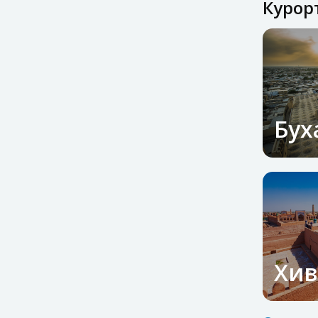
Курор
Бух
Хив