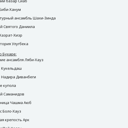
ий базар Сиаб
Биби-Ханум
турный ансамбль Шахи-Зинда
й Святого Даниила
Хазрат-Хизр
тория Улугбека
о Бухаре:
ие ансамбля Ляби-Хауз
 Кукельдаш
 Надира Диванбеги
е купола
ей Саманидов
ьница Чашма Аюб
с Боло-Хауз
ая крепость Арк