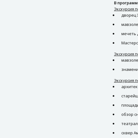
В программ
Экскурсия п
дворец 
мавзоле
мечеть
Мастерс
Экскурсия п
мавзоле
знамени
Экскурсия п
архитек
старейш
площадь
обзор с
театрал
сквер А