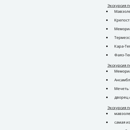
Экскурсия п
Мавзолей
Крепость
Мемориа
Термезс
Кара-Теп
Фаяз-Те
Экскурсия п
Мемориа
Ансамбл
Мечеть 
дворец 
Экскурсия п
мавзоле
самая и