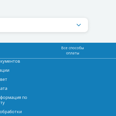
Все способы
оплаты
окументов
ации
твет
Уведомление о файлах cookie
лата
Мы используем файлы cookie, чтобы сделать наш
нформация по
сайт максимально удобным для вас. Продолжая
ту
пользоваться сайтом, вы соглашаетесь с нашей
политикой использования cookie.
 обработки
Только важные cookie
Принять все