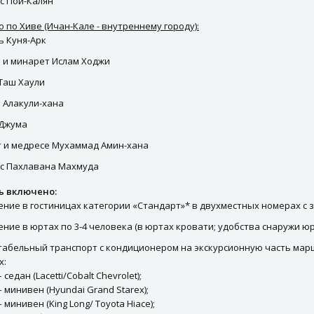
с Пой-Калян
о по Хиве (Ичан-Кале - внутреннему городу):
ь Куня-Арк
 и минарет Ислам Ходжи
Таш Хаули
 Алакули-хана
 Джума
 и медресе Мухаммад Амин-хана
с Пахлавана Махмуда
ь включено:
ние в гостиницах категории «Стандарт»* в двухместных номерах с 
ние в юртах по 3-4 человека (в юртах кровати; удобства снаружи юр
абельный транспорт с кондиционером на экскурсионную часть марш
х:
– седан (Lacetti/Cobalt Chevrolet);
 – минивен (Hyundai Grand Starex);
 – минивен (King Long/ Toyota Hiace);