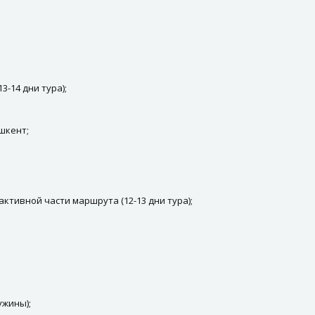
-14 дни тура);
шкент;
ктивной части маршрута (12-13 дни тура);
ужины);