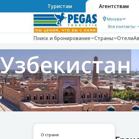
Туристам
Агентствам
Москва
Все контакты
Поиск и бронирование
Страны
Отели
А
Узбекистан
О стране