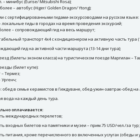
л. – минибус (Eurise/ Mitsubishi Rosa);
 более – автобус (Higer/ Golden Dragon/ Ytong);
ии с сертифицированными гидами-экскурсоводами на русском языке:
 – локальные гиды в городах на время проведения экскурсий;
и более – сопровождающий гид на весь маршрут;
абельный транспорт 4х4 с кондиционером на активную часть тура (13
ждающий гид на активной части маршрута (13-14 дни тура);
еезд (билеты эконом класса) на туристическом поезде Маргилан – Та
еезды (билет купе):
 – Термез;
 Ургенч;
: обед в семье керамистов в Гиждуване, обед-ужин-завтрак-обед на а
я вода на каждый день тура.
льно оплачивается:
ть международных перелетов;
ть входных билетов на памятники и музеи – прим.75 USD/чел./за тур;
ть питания, кроме перечисленного во включенных услугах (обеды и 