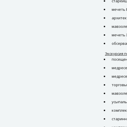
старейш
мечеть 
архитек
мавзоле
мечеть 
обсерва
Экскурсия п
посещен
медресе
медресе
торговы
мавзол
усыпал
комплек
старинн