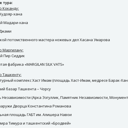
е тура:
о Коканду:
Худояр-хана
й Мадари-хана
 Джами
кой потомственного мастера ножевых дел Хасана Умарова
о Маргилану:
й Пир Сиддик
тая фабрика «MARGILAN SILK VATS»
о Ташкенту:
турный комплекс Хаст Имам (площадь Хаст-Имам, медресе Барак-Ха
ий базар Ташкента – Чорсу
 Независимости (Арка Эзгуллик, Памятник Независимости, Монумент
наружи Дворца Константина Романова
ьная площадь ГАБТ им. Алишера Навои
мира Тимура и ташкентский «Бродвей»