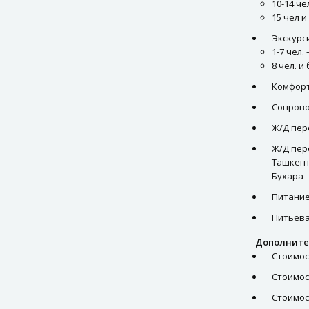
10-14 че
15 чел и
Экскурс
1-7 чел.
8 чел. 
Комфорт
Сопрово
Ж/Д пер
Ж/Д пер
Ташкент
Бухара –
Питание
Питьева
Дополните
Стоимос
Стоимос
Стоимос