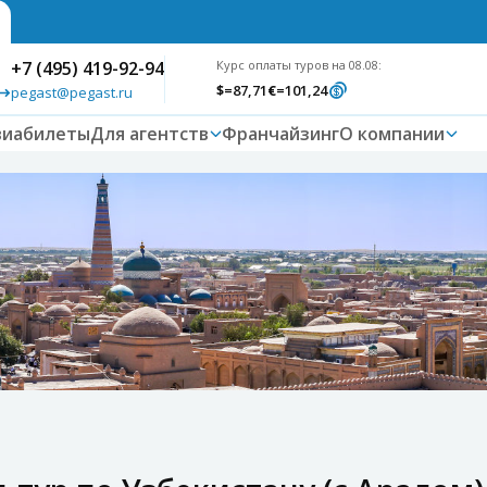
+7 (495) 419-92-94
Курс оплаты туров на 08.08:
$
=87,71
€
=101,24
pegast@pegast.ru
виабилеты
Для агентств
Франчайзинг
О компании