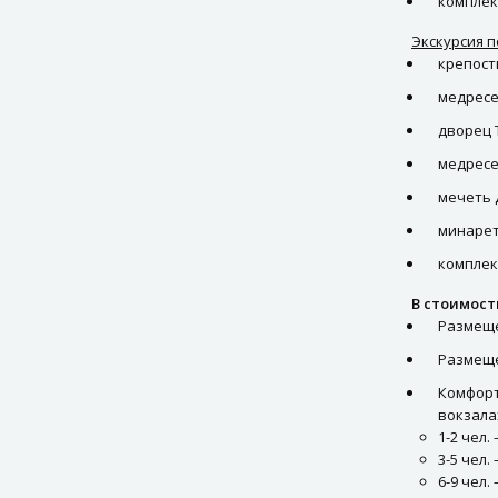
комплек
Экскурсия п
крепост
медресе
дворец 
медресе
мечеть
минарет
комплек
В стоимост
Размеще
Размеще
Комфорт
вокзала
1-2 чел. 
3-5 чел.
6-9 чел.