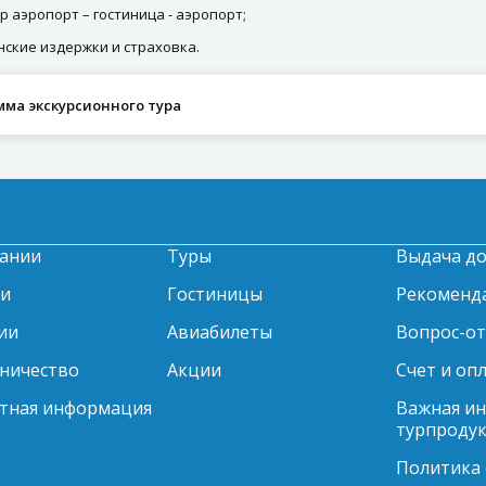
р аэропорт – гостиница - аэропорт;
ские издержки и страховка.
мма экскурсионного тура
ании
Туры
Выдача д
ти
Гостиницы
Рекоменд
ии
Авиабилеты
Вопрос-о
ничество
Акции
Счет и оп
тная информация
Важная и
турпродук
Политика