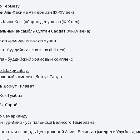
о Термезу:
 Аль-Хакима Ат-Термизи (IX-XIV век)
 Кырк-Кыз («Сорок девушек») (IX-X век)
льный ансамбль Султан Саодат (XII-XV века)
кий археологический музей
а - буддийская святыня (II-III век)
па - буддийский храмовый комплекс
о Шахрисабзу:
льный комплекс Дор-ус Саодат
ь Дор-ут Тилават
Кок-Гумбаз
Ак-Сарай
о Самарканду:
й Гур-Эмир - усыпальница Великого Тамерлана
звестная площадь Центральной Азии - Регистан (медресе Улугбека, м