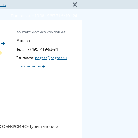
ных
.
При оплате: 10.08 - $/87.71 €/101.24
Контакты офиса компании:
Москва
Тел.:
+7 (495) 419-92-94
Эл. почта:
pegast@pegast.ru
Все контакты
СО «ЕВРОИНС» Туристическое