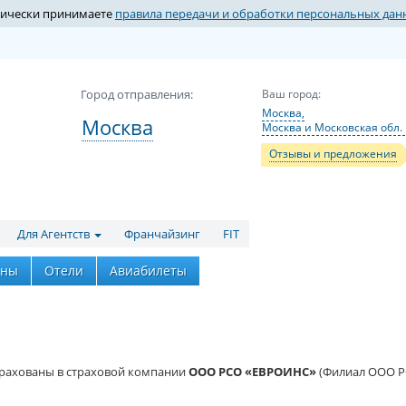
атически принимаете
правила передачи и обработки персональных дан
Город отправления:
Ваш город:
Москва,
Москва
Москва и Московская обл.
Отзывы и предложения
Для Агентств
Франчайзинг
FIT
аны
Отели
Авиабилеты
страхованы в страховой компании
ООО РСО «ЕВРОИНС»
(Филиал ООО Р