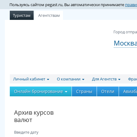
Пользуясь сайтом pegast.ru, Вы автоматически принимаете
прави
Туристам
Агентствам
Город отпра
Москв
Личный кабинет
О компании
Для Агентств
Фра
Онлайн бронирование
Страны
Отели
Авиаб
Архив курсов
валют
Введите дату