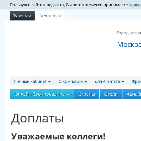
Пользуясь сайтом pegast.ru, Вы автоматически принимаете
прави
Туристам
Агентствам
Город отпра
Москв
Личный кабинет
О компании
Для Агентств
Фра
Онлайн бронирование
Страны
Отели
Авиаб
Доплаты
Уважаемые коллеги!