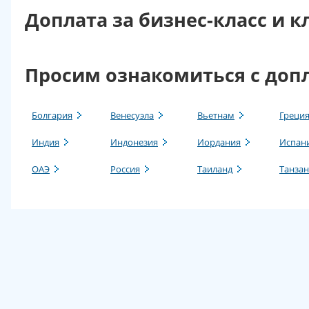
Доплата за бизнес-класс и 
Просим ознакомиться с доп
Болгария
Венесуэла
Вьетнам
Греци
Индия
Индонезия
Иордания
Испан
ОАЭ
Россия
Таиланд
Танза