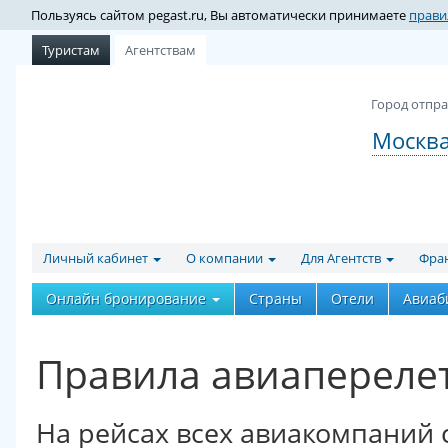
Пользуясь сайтом pegast.ru, Вы автоматически принимаете
прави
Туристам
Агентствам
Город отпра
Москв
Личный кабинет
О компании
Для Агентств
Фра
Онлайн бронирование
Страны
Отели
Авиаб
Правила авиаперелет
На рейсах всех авиакомпаний 