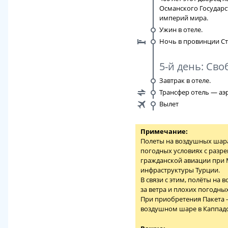
Османского Государс
империй мира.
Ужин в отеле.
Ночь в провинции Ст
5-й день: Св
Завтрак в отеле.
Трансфер отель — аэ
Вылет
Примечание:
Полеты на воздушных шара
погодных условиях с разр
гражданской авиации при 
инфраструктуры Турции.
В связи с этим, полёты на
за ветра и плохих погодны
При приобретения Пакета - 
воздушном шаре в Каппадок