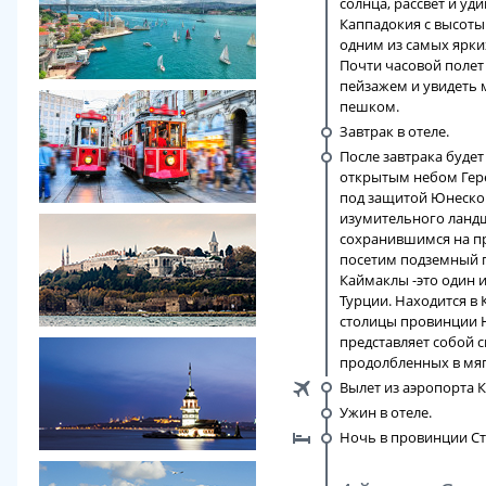
солнца, рассвет и уд
Каппадокия с высоты
одним из самых ярки
Почти часовой полет
пейзажем и увидеть 
пешком.
Завтрак в отеле.
После завтрака буде
открытым небом Гер
под защитой Юнеско 
изумительного ландш
сохранившимся на пр
посетим подземный 
Каймаклы -это один 
Турции. Находится в 
столицы провинции 
представляет собой 
продолбленных в мяг
Вылет из аэропорта К
Ужин в отеле.
Ночь в провинции Ст