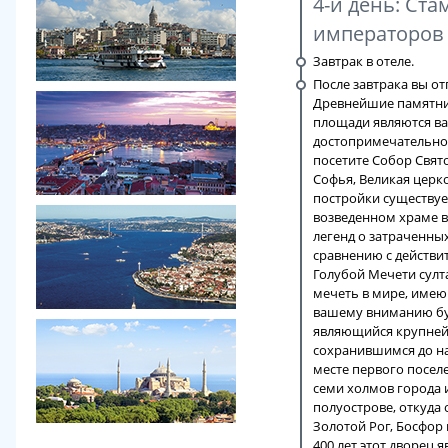
4-й день: Ста
императоров
Завтрак в отеле.
После завтрака вы о
Древнейшие памятник
площади являются 
достопримечательнос
посетите Собор Свят
Софья, Великая церк
постройки существуе
возведенном храме в
легенд о затраченных
сравнению с действи
Голубой Мечети султ
мечеть в мире, имею
вашему вниманию бу
являющийся крупней
сохранившимся до н
месте первого поселе
семи холмов города 
полуострове, откуда
Золотой Рог, Босфор
400 лет этот дворец 