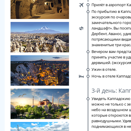
Прилёт в аэропорт Ка
По прибытию в Каппа
экскурсия по очаро
замечательного горо
ландшафт». Вы посет
Дербент, Аванос, уд
потрясающими видам
знаменитые три крас
Вечером вам предст
принять участие в у
дервишей. (экскурси
Ужин в отеле.
Ночь в отеле Каппад
3-й день: Кап
Увидеть Каппадокию 
можно не только с з
небо на воздушном ш
которые откроются ва
равнодушными. Удив
поднимающихся в не