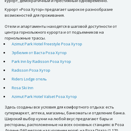
курорт, демократичный и престижный одновременно.
Курорт «Роза Хутор» предлагает широкое разнообразие
возможностей для проживания.
Отели и апартаменты находятся в шаговой доступности от
центра горнолыжного курорта и от подъемников на
горнолыжные трассы.
Azimut Park Hotel Freestyle Роза Хутор
Эрбелия от Васта Роза Хутор
Park Inn by Radisson Роза Хутор
Radisson Роза Хутор
Riders Lodge отель
Rosa Ski Inn
Azimut Park Hotel Valset Роза Хутор
Здесь созданы все условия для комфортного отдыха: есть
супермаркет, аптека, магазины, банкоматы и отделение банка.
Широкий выбор кухни на любой вкус предлагают бары и
рестораны, расположенные на всех основных станциях: в Роза
Долине (560 метров над уровнем моря), на Роза Плато (1 170