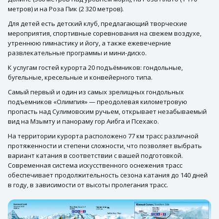
метров) и на Роза Пик (2 320 метров).
Для детей есть детский клуб, предлагающий творческие
мероприятия, спортивные соревнования на свежем воздухе,
утреннюю гимнастику и йогу, а также ежевечерние
развлекательные программы и мини-диско.
К услугам гостей курорта 20 подъёмников: гондольные,
бугельные, кресельные и конвейерного типа.
Самый первый и один из самых зрелищных гондольных
подъемников «Олимпия» — преодолевая километровую
пропасть над Сулимовским ручьем, открывает незабываемый
вид на Мзымту и панораму гор Аибга и Псехако.
На территории курорта расположено 77 км трасс различной
протяженности и степени сложности, что позволяет выбрать
вариант катания в соответствии с вашей подготовкой.
Современная система искусственного оснежения трасс
обеспечивает продолжительность сезона катания до 140 дней
в году, в зависимости от высоты пролегания трасс.