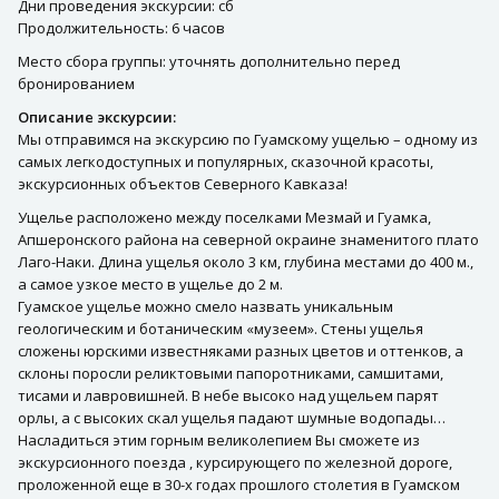
Дни проведения экскурсии: сб
Продолжительность: 6 часов
Место сбора группы: уточнять дополнительно перед
бронированием
Описание экскурсии:
Мы отправимся на экскурсию по Гуамскому ущелью – одному из
самых легкодоступных и популярных, сказочной красоты,
экскурсионных объектов Северного Кавказа!
Ущелье расположено между поселками Мезмай и Гуамка,
Апшеронского района на северной окраине знаменитого плато
Лаго-Наки. Длина ущелья около 3 км, глубина местами до 400 м.,
а самое узкое место в ущелье до 2 м.
Гуамское ущелье можно смело назвать уникальным
геологическим и ботаническим «музеем». Стены ущелья
сложены юрскими известняками разных цветов и оттенков, а
склоны поросли реликтовыми папоротниками, самшитами,
тисами и лавровишней. В небе высоко над ущельем парят
орлы, а с высоких скал ущелья падают шумные водопады…
Насладиться этим горным великолепием Вы сможете из
экскурсионного поезда , курсирующего по железной дороге,
проложенной еще в 30-х годах прошлого столетия в Гуамском