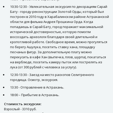
10:30-12:30 - Увлекательная экскурсия по декорациям Сарай
Бату - городу-реконструкции Золотой Орды, который был
построен в 2010 году в Харабалинском районе Астраханской
области для фильма Андрея Прошкина Орда. Когда
попадаешь в Сарай Бату, город поражает максимальной
исторической достоверностью, которую помогли
воссоздать археологи благодаря своей длительной и
кропотливой работе. Свободное время, можно прогуляться
по берегу Ашулука, посетить ставку хана, площадку
песчаных фигур. За дополнительную плату можно
перекусить в кафе Хан (выпечка, плов, шурпа), покататься
на верблюде, посетить камеру пыток или пострелять из
лука (от 300 рублей с человека за услугу).
12:30-13:30 - Заезд на место раскопов Селитренного
городища. Осмотр, экскурсия.
13:30 - Отправление в Астрахань.
18:00 – Прибытие в Астрахань.
Стоимость экскурсии:
Взрослый - 3310 руб.