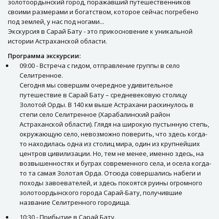
золотоордынский город, поражавший путешественников
своими размерами и богатством, которое сейчас погребено
под землей, у нас под ногами...
Экскурсия в Сарай Бату - это прикосновение к уникальной
истории Астраханской области.
Программа экскурсии:
09:00 - Встреча с гидом, отправление группы в село
Селитренное.
Сегодня мы совершим очередное удивительное
путешествие в Сарай Бату – средневековую столицу
Золотой Орды. В 140 км выше Астрахани раскинулось в
степи село Селитренное (Харабалинский район
Астраханской области). Глядя на широкую пустынную степь,
окружающую село, невозможно поверить, что здесь когда-
то находилась одна из столиц мира, один из крупнейших
центров цивилизации. Но, тем не менее, именно здесь, на
возвышенностях и буграх современного села, и осела когда-
то та самая Золотая Орда. Отсюда совершались набеги и
походы завоевателей, и здесь покоятся руины огромного
золотоордынского города Сарай-Бату, получившие
название Селитренного городища.
10:30 - Прибытие в Сарай Бату.