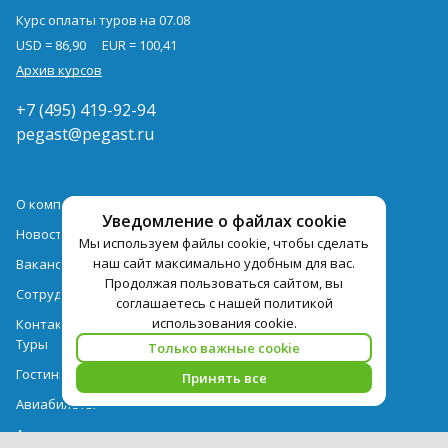
Курс оплаты туров на 07.08
USD = 86,90
EUR = 100,41
Архив курсов
+7 (495) 419-92-94
pegast@pegast.ru
О компании
Уведомление о файлах cookie
Новости
Мы используем файлы cookie, чтобы сделать
наш сайт максимально удобным для вас.
Вакансии
Продолжая пользоваться сайтом, вы
Сотрудничество
соглашаетесь с нашей политикой
использования cookie.
Контактная информация
Туры
Только важные cookie
Гостиницы
Принять все
Авиабилеты
Акции