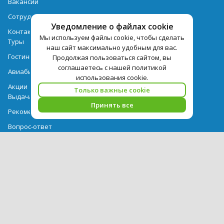
Вакансии
Сотрудничество
Уведомление о файлах cookie
Контактная информация
Мы используем файлы cookie, чтобы сделать
Туры
наш сайт максимально удобным для вас.
Гостиницы
Продолжая пользоваться сайтом, вы
соглашаетесь с нашей политикой
Авиабилеты
использования cookie.
Акции
Только важные cookie
Выдача документов
Принять все
Рекомендации
Вопрос-ответ
Счет и оплата
Важная информация по турпродукту
Политика обработки персональных данных
PEGAS Touristik — ведущий оператор туристических услуг в РФ и
СНГ. © 2026
Использование текстов и фотографий с сайта pegast.ru