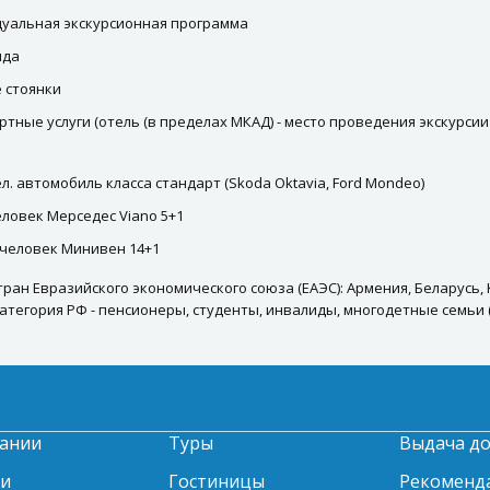
уальная экскурсионная программа
ида
 стоянки
тные услуги (отель (в пределах МКАД) - место проведения экскурсии 
ел. автомобиль класса стандарт (Skoda Oktavia, Ford Mondeo)
еловек Мерседес Viano 5+1
0 человек Минивен 14+1
тран Евразийского экономического союза (ЕАЭС): Армения, Беларусь,
атегория РФ - пенсионеры, студенты, инвалиды, многодетные семьи
ании
Туры
Выдача д
ти
Гостиницы
Рекоменд