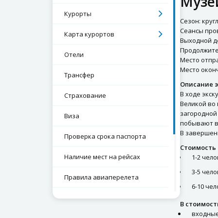
Музе
Курорты
Сезон: круг
Сеансы прово
Карта курортов
Выходной д
Продолжител
Отели
Место отпра
Место оконч
Трансфер
Описание э
В ходе экс
Страхование
Великой во 
загородной 
Виза
побывают в 
В завершен
Проверка срока паспорта
Стоимость 
Наличие мест на рейсах
1-2 чело
3-5 чело
Правила авиаперелета
6-10 чел
Экскурсии
В стоимост
входные