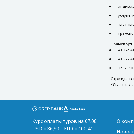
Доплаты
индивид
ВИП услуги
услуги г
платные
Памятка туриста
транспор
Транспорт
на 1-2 ч
на 3-5 ч
на 6 - 1
С граждан с
*Льготная к
Курс оплаты туров на 07.08
О комп
USD = 86,90
EUR = 100,41
Новос