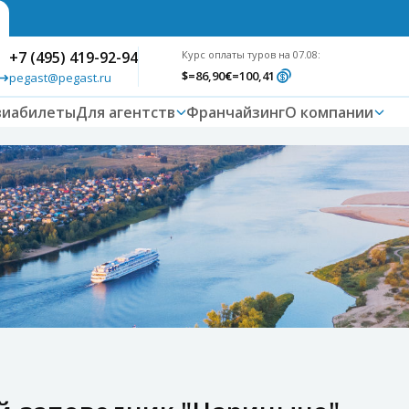
+7 (495) 419-92-94
Курс оплаты туров на 07.08:
$
=86,90
€
=100,41
pegast@pegast.ru
виабилеты
Для агентств
Франчайзинг
О компании