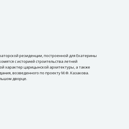
раторской резиденции, построенной для Екатерины
акомятся с историей строительства летней
вой характер царицынской архитектуры, а также
ания, возведенного по проекту М.Ф. Казакова.
ольшом дворце.