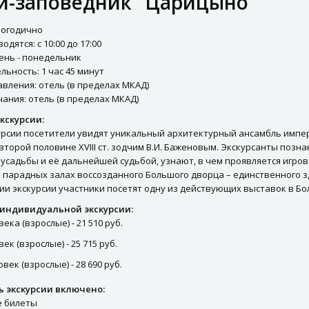
й-заповедник "Царицыно"
логодично
дятся: с 10:00 до 17:00
ень - понедельник
ьность: 1 час 45 минут
вления: отель (в пределах МКАД)
ания: отель (в пределах МКАД)
кскурсии:
курсии посетители увидят уникальный архитектурный ансамбль импе
второй половине XVIII ст. зодчим В.И. Баженовым. Экскурсанты позн
усадьбы и её дальнейшей судьбой, узнают, в чем проявляется игро
парадных залах воссозданного Большого дворца – единственного зд
ии экскурсии участники посетят одну из действующих выставок в Б
индивидуальной экскурсии:
века (взрослые) - 21 510 руб.
век (взрослые) - 25 715 руб.
овек (взрослые) - 28 690 руб.
ь экскурсии включено:
 билеты