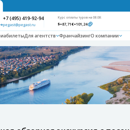
+7 (495) 419-92-94
Курс оплаты туров на 08.08:
$
=87,71
€
=101,24
pegast@pegast.ru
виабилеты
Для агентств
Франчайзинг
О компании