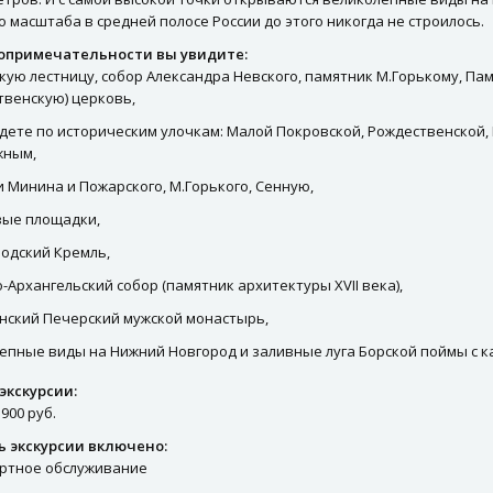
о масштаба в средней полосе России до этого никогда не строилось.
опримечательности вы увидите:
кую лестницу, собор Александра Невского, памятник М.Горькому, Пам
твенскую) церковь,
дете по историческим улочкам: Малой Покровской, Рождественской,
жным,
 Минина и Пожарского, М.Горького, Сенную,
ыe площадки,
одский Кремль,
-Архангельский собор (памятник архитектуры ХVII века),
нский Печерский мужской монастырь,
епные виды на Нижний Новгород и заливные луга Борской поймы с к
экскурсии:
900 руб.
ь экскурсии включено:
ртное обслуживание