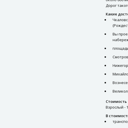
Доплаты
Дорог таког
ВИП услуги
Какие дост
Чкаловс
Памятка туриста
(Рождес
Вы прое
набере
площади
Смотров
Нижегор
Михайло
Вознесе
Великол
Стоимость 
Взрослый - 1
В стоимост
транспо