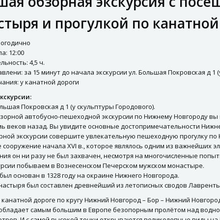
шая обзорная экскурсия с пос
стыря и прогулкой по канатной
логодично
а: 12:00
ьность: 4,5 ч.
влени: за 15 минут до начала экскурсии ул. Большая Покровская д 1 
ания: у канатной дороги
кскурсии:
Большая Покровская д 1 (у скульптуры Городового).
бзорной автобусно-пешеходной экскурсии по Нижнему Новгороду вы 
мь веков назад. Вы увидите основные достопримечательности Нижне
орной экскурсии совершите увлекательную пешеходную прогулку по 
сооружение начала XVI в., которое являлось одним из важнейших э
ия он ни разу не был захвачен, несмотря на многочисленные попыт
курсии побываем в Вознесенском Печерском мужском монастыре.
ыл основан в 1328 году на окраине Нижнего Новгорода.
онастыря был составлен древнейший из летописных сводов Лавренть
 канатной дороге по кругу Нижний Новгород – Бор – Нижний Новгоро
 обладает самым большим в Европе безопорным пролётом над водной
етров. И с самой высокой точки открываются великолепные виды на