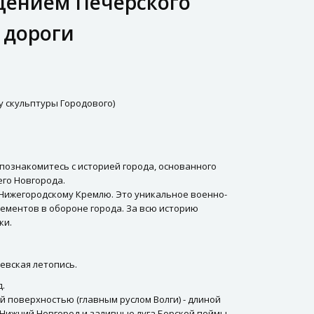
ещением Печерского
 дороги
(у скульптуры Городового)
познакомитесь с историей города, основанного
го Новгорода.
Нижегородскому Кремлю. Это уникальное военно-
лементов в обороне города. За всю историю
ки.
евская летопись.
д.
 поверхностью (главным руслом Волги) - длиной
 Нижний Новгород и заливные луга Борской поймы.