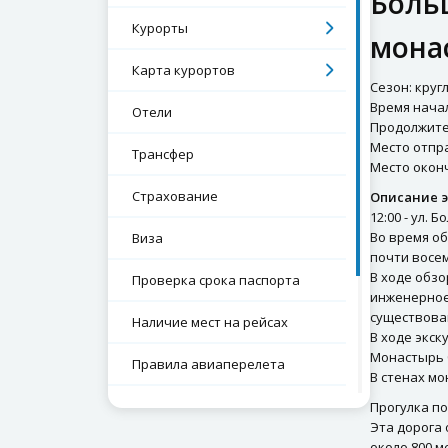
Боль
Курорты
мона
Карта курортов
Сезон: круг
Время начал
Отели
Продолжител
Место отпра
Трансфер
Место оконч
Страхование
Описание э
12:00 - ул. 
Во время о
Виза
почти восе
В ходе обз
Проверка срока паспорта
инженерное 
существован
Наличие мест на рейсах
В ходе экс
Монастырь б
Правила авиаперелета
В стенах м
Экскурсии
Прогулка по
Эта дорога
около 800 м