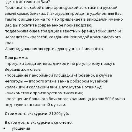
где это хотелось и Вам?
Пригласите с собой в мир французской эстетики на русской
земле самых близких. И экскурсия пройдет в удобном для Вас
темпе, с акцентом на то, что привлекает в виноделии именно
Вас. Вы посетите современное производство,
поддерживающее традиции известных французских шато. И
насладитесь красотой, созданной природой Краснодарского
края.
Индивидуальная экскурсия для групп от 1 человека.
Программа:
- прогулка среди виноградников и по регулярному парку в
Версальском стиле;
- посещение панорамной площадки «Прованс», в случае
непогоды — второго этажа замка с обзором музейной
коллекции и коллекции вин Шато Мутон Ротшильд;
- знакомство с производством тихих вин;
- посещение большого бочкового хранилища (около 500 бочек)
под звуки классической музыки.
Стоимость экскурсии:
21 200 руб.
В стоимость экскурсии включено:
угощения