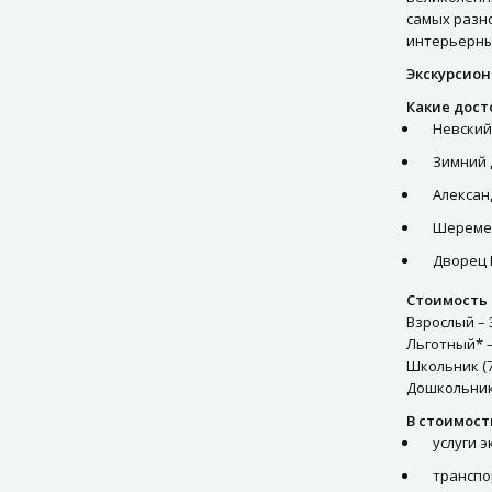
Доплаты
самых разн
интерьерны
ВИП услуги
Экскурсион
Памятка туриста
Какие дост
Невский
Зимний 
Алексан
Шереме
Дворец
Стоимость 
Взрослый – 
Льготный* –
Школьник (7-
Дошкольник 
В стоимост
услуги 
транспо