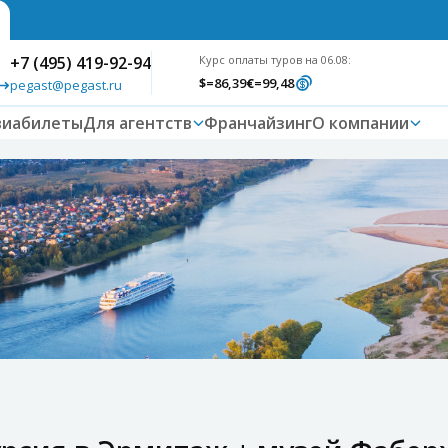
+7 (495) 419-92-94
Курс оплаты туров на 06.08:
$
=86,39
€
=99,48
pegast@pegast.ru
виабилеты
Для агентств
Франчайзинг
О компании