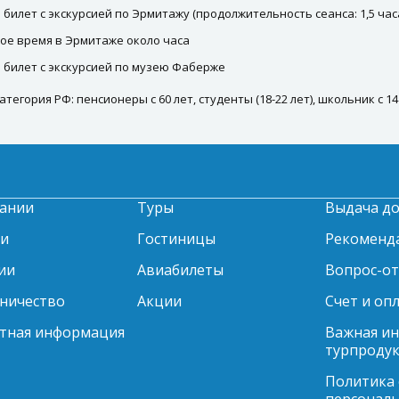
 билет с экскурсией по Эрмитажу (продолжительность сеанса: 1,5 час
ое время в Эрмитаже около часа
 билет с экскурсией по музею Фаберже
атегория РФ: пенсионеры с 60 лет, студенты (18-22 лет), школьник с 
ании
Туры
Выдача д
ти
Гостиницы
Рекоменд
ии
Авиабилеты
Вопрос-о
ничество
Акции
Счет и оп
тная информация
Важная и
турпродук
Политика