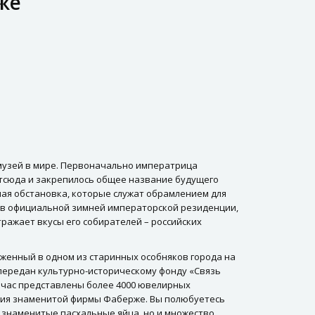
же
музей в мире. Первоначально императрица
Отсюда и закрепилось общее название будущего
ая обстановка, которые служат обрамлением для
ов официальной зимней императорской резиденции,
ражает вкусы его собирателей – российских
женный в одном из старинных особняков города на
передан культурно-историческому фонду «Связь
йчас представлены более 4000 ювелирных
лия знаменитой фирмы Фаберже. Вы полюбуетесь
 знаменитые пасхальные яйца, но и множество