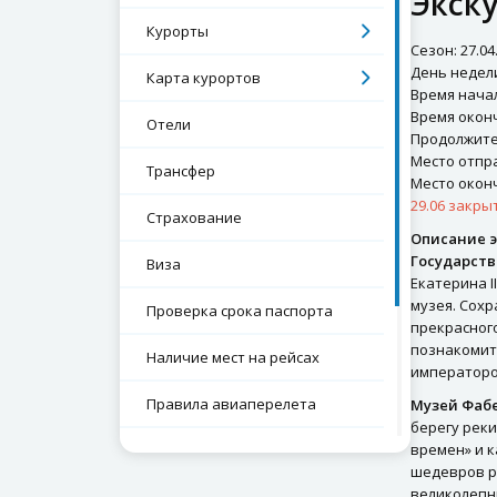
Экск
Курорты
Сезон: 27.04
День недели
Карта курортов
Время начал
Время оконч
Отели
Продолжител
Место отправ
Трансфер
Место оконч
29.06 закр
Страхование
Описание э
Государст
Виза
Екатерина 
музея. Сох
Проверка срока паспорта
прекрасног
познакомите
Наличие мест на рейсах
императоро
Правила авиаперелета
Музей Фаб
берегу рек
времен» и 
Экскурсии
шедевров р
великолепн