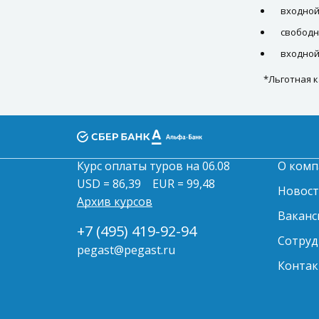
входной
свободн
входной
*Льготная к
Курс оплаты туров на 06.08
О комп
USD = 86,39
EUR = 99,48
Новос
Архив курсов
Ваканс
+7 (495) 419-92-94
Сотруд
pegast@pegast.ru
Контак