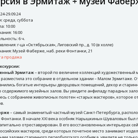
урсия в Эрмитаж + музей Фабер
.24-29.09.24
: среда, суббота
а: 10:00
ания: 16:00
ьность: 6 ч.
ления: г-ца «Октябрьская», Лиговский пр., д. 10 (в холле)
ания: Музей Фаберже, наб. реки Фонтанки, 21
ыта продажа
кскурсии:
венный Эрмитаж
– второй по величине коллекций художественный 
II разместила это собрание в отдельном здании – Малом Эрмитаже. 
ранились богатые интерьеры дворцовых помещений, декор и старинн
о содержимого музейных залов. Вы увидите анфиладу парадных зал
сь с собранием живописных полотен «старых мастеров», которое от
в.
ерже
– самый знаменитый частный музей Санкт-Петербурга, располо
и Фонтанки. В начале XXI века особняк Нарышкиных-Шуваловых был 
капитально отреставрирован. В его восстановленных интерьерах се
оссийских мастеров, среди которых почетное место занимают изде
ыми залами старинного петербургского особняка, увидите не только