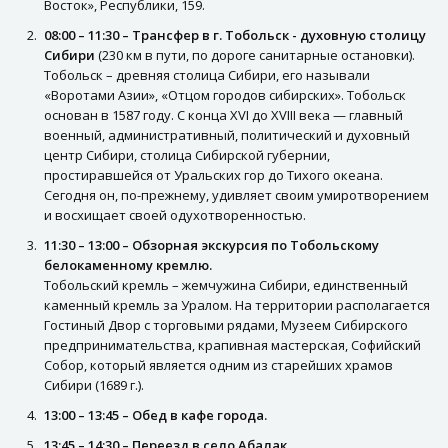
Восток», Республики, 159.
08:00 – 11:30 – Трансфер в г. Тобольск - духовную столицу
Сибири
(230 км в пути, по дороге санитарные остановки).
Тобольск – древняя столица Сибири, его называли
«Воротами Азии», «Отцом городов сибирских». Тобольск
основан в 1587 году. С конца XVI до XVIII века — главный
военный, административный, политический и духовный
центр Сибири, столица Сибирской губернии,
простиравшейся от Уральских гор до Тихого океана.
Сегодня он, по-прежнему, удивляет своим умиротворением
и восхищает своей одухотворенностью.
11:30 – 13:00 – Обзорная экскурсия по Тобольскому
белокаменному кремлю.
Тобольский кремль – жемчужина Сибири, единственный
каменный кремль за Уралом. На территории располагается
Гостиный Двор с торговыми рядами, Музеем Сибирского
предпринимательства, крапивная мастерская, Софийский
Собор, который является одним из старейших храмов
Сибири (1689 г.).
13:00 – 13:45 – Обед в кафе города.
13:45 – 14:30 – Переезд в село Абалак.