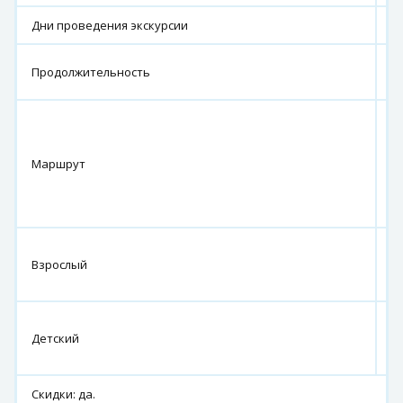
Дни проведения экскурсии
1
1
Продолжительность
ч
г
Т
г.
Маршрут
Т
с.
А
5
Взрослый
7
р
5
Детский
5
р
Скидки: да.