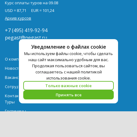
Курс оплаты туров на 09.08
USD = 87,71
EUR = 101,24
Архив курсов
+7 (495) 419-92-94
pegast@pegast.ru
Уведомление о файлах cookie
Мы используем файлы cookie, чтобы сделать
О компании
наш сайт максимально удобным для вас.
Продолжая пользоваться сайтом, вы
Новости
соглашаетесь с нашей политикой
Вакансии
использования cookie.
Только важные cookie
Сотрудничество
Принять все
Контактная информация
Туры
Гостиницы
Авиабилеты
Акции
Выдача документов