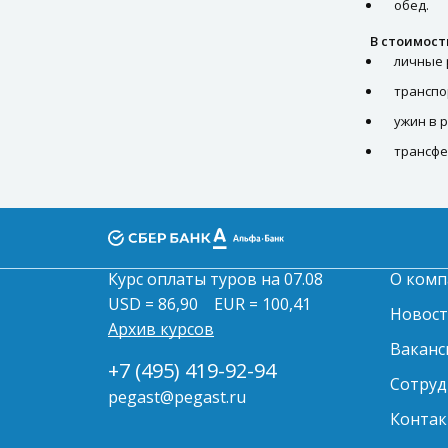
Доплаты
обед.
В стоимост
ВИП услуги
личные 
Памятка туриста
транспо
ужин в 
трансфе
Курс оплаты туров на 07.08
О комп
USD = 86,90
EUR = 100,41
Новос
Архив курсов
Ваканс
+7 (495) 419-92-94
Сотруд
pegast@pegast.ru
Контак