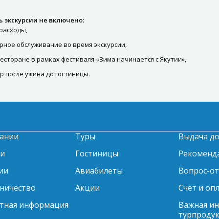
ь экскурсии не включено:
расходы,
рное обслуживание во время экскурсии,
ресторане в рамках фестиваля «Зима начинается с Якутии»,
р после ужина до гостиницы.
ании
Туры
Выдача д
ти
Гостиницы
Рекоменд
ии
Авиабилеты
Вопрос-о
ничество
Акции
Счет и оп
тная информация
Важная и
турпродук