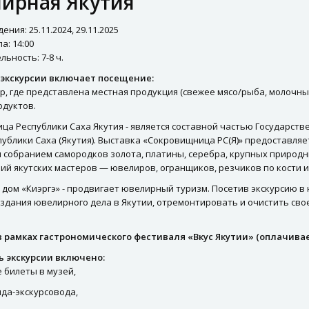
ирная Якутия
ния: 25.11.2024, 29.11.2025
а: 14:00
ьность: 7-8 ч.
экскурсии включает посещение:
, где представлена местная продукция (свежее мясо/рыба, молочны
одуктов.
ца Республики Саха Якутия - является составной частью Государст
ублики Саха (Якутия). Выставка «Сокровищница РС(Я)» предоставляе
 собранием самородков золота, платины, серебра, крупных природн
ий якутских мастеров — ювелиров, огранщиков, резчиков по кости и
дом «Киэргэ» - продвигает ювелирный туризм. Посетив экскурсию в
здания ювелирного дела в Якутии, отремонтировать и очистить сво
 в рамках гастрономического фестиваля «Вкус Якутии» (оплачива
ь экскурсии включено:
 билеты в музей,
ида-экскурсовода,