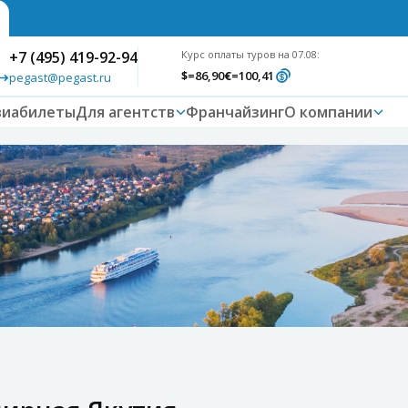
+7 (495) 419-92-94
Курс оплаты туров на 07.08:
$
=86,90
€
=100,41
pegast@pegast.ru
виабилеты
Для агентств
Франчайзинг
О компании