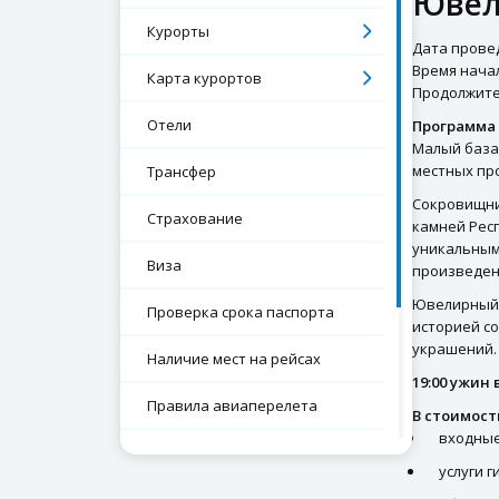
Ювел
Курорты
Дата проведе
Время начал
Карта курортов
Продолжител
Отели
Программа 
Малый базар
местных пр
Трансфер
Сокровищни
Страхование
камней Респ
уникальным
Виза
произведен
Ювелирный 
Проверка срока паспорта
историей со
украшений.
Наличие мест на рейсах
19:00 ужин
Правила авиаперелета
В стоимост
входные
Экскурсии
услуги г