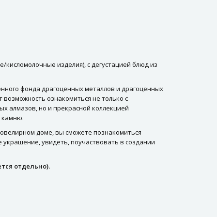
е/кисломолочные изделия), с дегустацией блюд из
венного фонда драгоценных металлов и драгоценных
т возможность ознакомиться не только с
ых алмазов, но и прекрасной коллекцией
 камню.
 ювелирном доме, вы сможете познакомиться
е украшение, увидеть, поучаствовать в создании
ется отдельно).