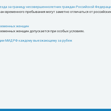
езда за границу несовершеннолетних граждан Российской Федерац
ран временного пребывания могут заметно отличаться от российски
ременных женщин
ременных женщин допускается при особых условиях.
ии МИД РФ каждому выезжающему за рубеж