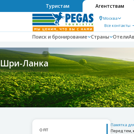
Туристам
Агентствам
Москва
Все контакты
Поиск и бронирование
Страны
Отели
А
Шри-Ланка
Памятка дл
О FIT
Перед тем, 