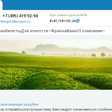
+7 (495) 419-92-94
Курс оплаты туров на 08.08:
$
=87,71
€
=101,24
pegast@pegast.ru
виабилеты
Для агентств
Франчайзинг
О компании
я выезжающих за рубеж
как отправиться в путешествие, Вам следует ознакомиться с особе