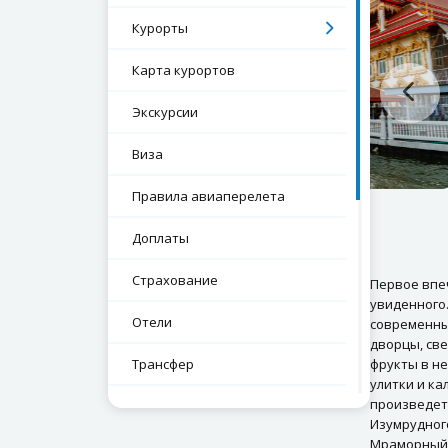
Курорты
Карта курортов
Экскурсии
Виза
Правила авиаперелета
Доплаты
Страхование
Первое впе
увиденного
Отели
современны
дворцы, св
Трансфер
фрукты в н
улитки и ка
произведет
Проверка срока паспорта
Изумрудного
Мраморный 