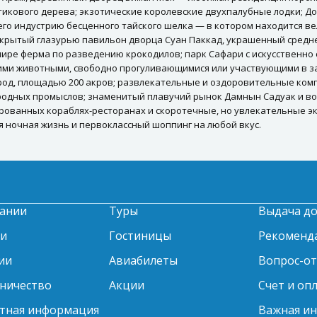
 тикового дерева; экзотические королевские двухпалубные лодки; 
го индустрию бесценного тайского шелка — в котором находится в
покрытый глазурью павильон дворца Суан Паккад, украшенный средн
мире ферма по разведению крокодилов; парк Сафари с искусственн
ими животными, свободно прогуливающимися или участвующими в 
род, площадью 200 акров; развлекательные и оздоровительные компл
родных промыслов; знаменитый плавучий рынок Дамнын Садуак и во
рованных кораблях-ресторанах и скоротечные, но увлекательные эк
я ночная жизнь и первоклассный шоппинг на любой вкус.
ании
Туры
Выдача д
ти
Гостиницы
Рекоменд
ии
Авиабилеты
Вопрос-о
ничество
Акции
Счет и оп
тная информация
Важная и