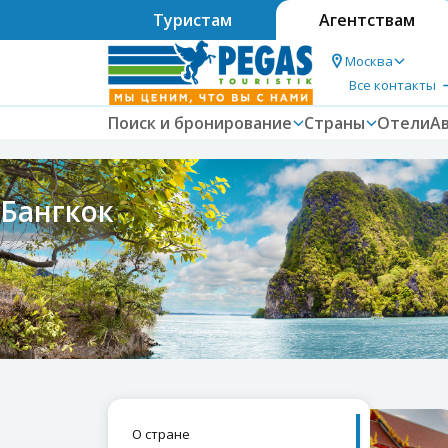
Туристам
Агентствам
Москва
Все контакты
Поиск и бронирование
Страны
Отели
А
Бангкок
О стране