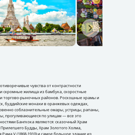
ротиворечивые чувства от контрастности
 и скромные жилища из бамбука, скоростные
чки торгово-рыночных районов. Роскошные храмы и
ск, буддийские монахи в оранжевых одеждах,
овенно соблазнительные омары, устрицы, рапаны,
ны, прогуливающиеся по улицам — все это
остями Бангкока являются: сказочный Храм
 Прилегшего Будды, Храм Золотого Холма,
ама V (1868-1910) и самое большое здание из