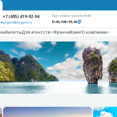
+7 (495) 419-92-94
Курс оплаты туров на 06.08:
$
=86,39
€
=99,48
pegast@pegast.ru
виабилеты
Для агентств
Франчайзинг
О компании