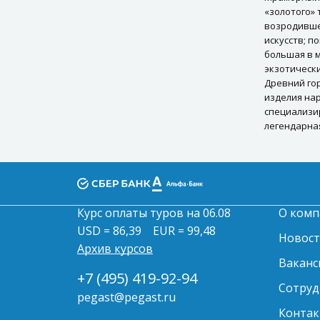
Наличие мест на рейсах
«золотого»
возродивше
Памятка туриста
искусств; 
большая в 
Как получить документы
экзотическ
Древний го
Комбинированные туры
изделия на
специализи
ВИП услуги
легендарна
Корпоративное
обслуживание
Pegas Select
Курс оплаты туров на 06.08
О комп
USD = 86,39
EUR = 99,48
Новос
Архив курсов
Ваканс
+7 (495) 419-92-94
Сотруд
pegast@pegast.ru
Контак