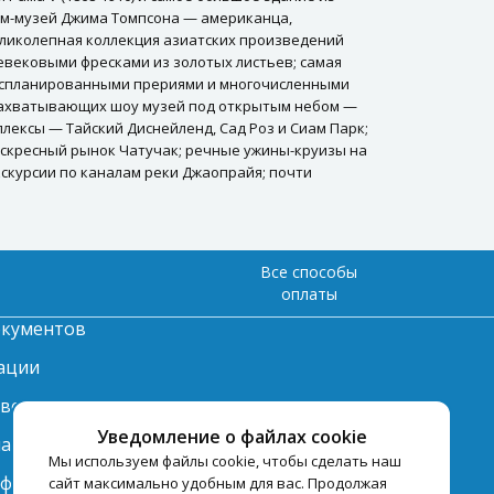
Дом-музей Джима Томпсона — американца,
еликолепная коллекция азиатских произведений
евековыми фресками из золотых листьев; самая
о спланированными прериями и многочисленными
захватывающих шоу музей под открытым небом —
ексы — Тайский Диснейленд, Сад Роз и Сиам Парк;
скресный рынок Чатучак; речные ужины-круизы на
скурсии по каналам реки Джаопрайя; почти
Все способы
оплаты
окументов
ации
твет
Уведомление о файлах cookie
лата
Мы используем файлы cookie, чтобы сделать наш
нформация по
сайт максимально удобным для вас. Продолжая