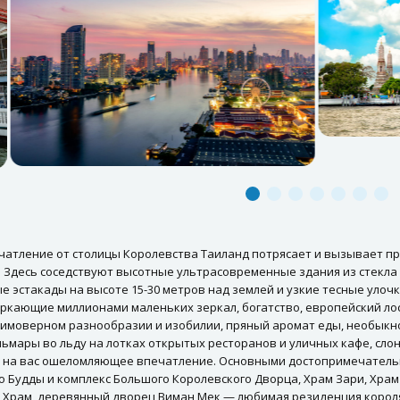
чатление от столицы Королевства Таиланд потрясает и вызывает п
. Здесь соседствуют высотные ультрасовременные здания из стекла
е эстакады на высоте 15-30 метров над землей и узкие тесные уло
еркающие миллионами маленьких зеркал, богатство, европейский ло
еимоверном разнообразии и изобилии, пряный аромат еды, необыкн
льмары во льду на лотках открытых ресторанов и уличных кафе, сло
 на вас ошеломляющее впечатление. Основными достопримечательн
 Будды и комплекс Большого Королевского Дворца, Храм Зари, Храм
Храм, деревянный дворец Виман Мек — любимая резиденция короля Р