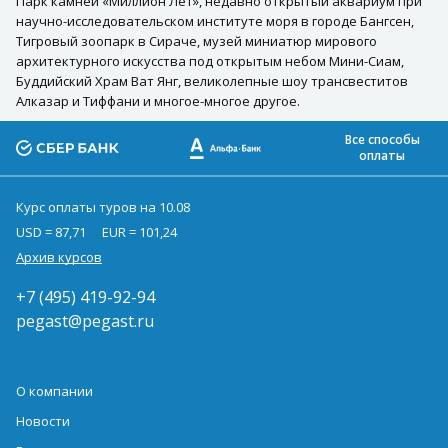
Парк камней «Миллион Лет», недавно открытый аквариум при
научно-исследовательском институте моря в городе Бангсен,
Тигровый зоопарк в Сираче, музей миниатюр мирового
архитектурного искусства под открытым небом Мини-Сиам,
Буддийский Храм Ват Янг, великолепные шоу трансвеститов
Алказар и Тиффани и многое-многое другое.
Все способы
оплаты
Курс оплаты туров на 10.08
USD = 87,71
EUR = 101,24
Архив курсов
+7 (495) 419-92-94
pegast@pegast.ru
О компании
Новости