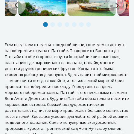
Если вы устали от суеты городской жизни, советуем отдохнуть
на побережье океана в Паттайе. По дороге от Бангкока до
Паттайи по обе стороны тянутся бескрайние рисовые поля,
плантации, где выращиваются ананасы, папайя, манго и
десятки других тропических фруктов. Когда-то это была
скромная рыбацкая деревушка. Здесь царит свой микроклимат
— море почти всегда спокойно, и только легкий морской бриз
приносит на побережье прохладу. Город тянется вдоль
морского побережья залива Паттайя с его песчаными пляжами
Вонг Амат и Джомтьен. Будучи в Паттайи обязательно посетите
коралловые острова. Свежий воздух, экзотическая
растительность, чистое море привлекают большое количество
посетителей. Здесь все условия для любителей рыбной ловли и
подводного плавания. Самые популярные экскурсионные
программы курорта: тропический сад Нонг Нуч с шоу слонов,