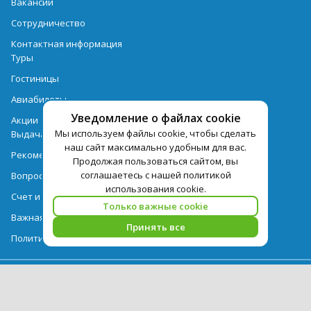
Вакансии
Сотрудничество
Контактная информация
Туры
Гостиницы
Авиабилеты
Уведомление о файлах cookie
Акции
Мы используем файлы cookie, чтобы сделать
Выдача документов
наш сайт максимально удобным для вас.
Рекомендации
Продолжая пользоваться сайтом, вы
соглашаетесь с нашей политикой
Вопрос-ответ
использования cookie.
Счет и оплата
Только важные cookie
Важная информация по турпродукту
Принять все
Политика обработки персональных данных
PEGAS Touristik — ведущий оператор туристических услуг в РФ и
СНГ. © 2026
Использование текстов и фотографий с сайта pegast.ru