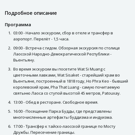
Подробное описание
Программа
03:00 - Начало экскурсии, сбор в отеле и трансфер в
аэропорт. Перелёт - 1,5 часа.
09:00 - Встреча с гидом. Обзорная экскурсия по столице
Лаосской Народно-Демократической Республики -
Вьентьяну.
Во время экскурсии вы посетите Wat Si Muang с
цветочными лавками, Wat Sisaket - старейший храм во
Вьентьяне, построенный в 1818 году, Ho Phra Keo - бывший
королевский храм, Pha That Luang - самую почитаемую
святыню Лаоса со ступой высотой 45 метров, Patouxay.
13:00 - Обед в ресторане. Свободное время.
16:00 - Посещение Парка Будды, где представлены
многочисленные артефакты буддизма и индуизма.
17:00 - Трансфер к тайско-лаосской границе по Мосту
Дружбы. Пересечение границы.