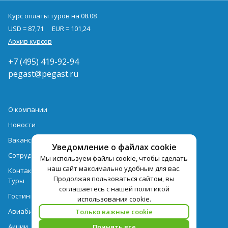
Курс оплаты туров на 08.08
USD = 87,71
EUR = 101,24
Архив курсов
+7 (495) 419-92-94
pegast@pegast.ru
О компании
Новости
Вакансии
Уведомление о файлах cookie
Сотрудничество
Мы используем файлы cookie, чтобы сделать
наш сайт максимально удобным для вас.
Контактная информация
Продолжая пользоваться сайтом, вы
Туры
соглашаетесь с нашей политикой
Гостиницы
использования cookie.
Авиабилеты
Только важные cookie
Акции
Принять все